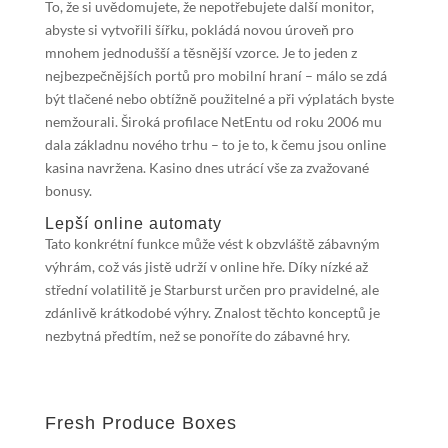
To, že si uvědomujete, že nepotřebujete další monitor,
abyste si vytvořili šířku, pokládá novou úroveň pro
mnohem jednodušší a těsnější vzorce. Je to jeden z
nejbezpečnějších portů pro mobilní hraní – málo se zdá
být tlačené nebo obtížně použitelné a při výplatách byste
nemžourali. Široká profilace NetEntu od roku 2006 mu
dala základnu nového trhu – to je to, k čemu jsou online
kasina navržena. Kasino dnes utrácí vše za zvažované
bonusy.
Lepší online automaty
Tato konkrétní funkce může vést k obzvláště zábavným
výhrám, což vás jistě udrží v online hře. Díky nízké až
střední volatilitě je Starburst určen pro pravidelné, ale
zdánlivě krátkodobé výhry. Znalost těchto konceptů je
nezbytná předtím, než se ponoříte do zábavné hry.
Fresh Produce Boxes