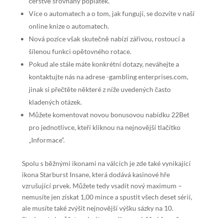
čerstvě srovnaný poplatek.
Více o automatech a o tom, jak fungují, se dozvíte v naší
online knize o automatech.
Nová pozice však skutečně nabízí zářivou, rostoucí a
šílenou funkci opětovného rotace.
Pokud ale stále máte konkrétní dotazy, neváhejte a
kontaktujte nás na adrese -gambling enterprises.com,
jinak si přečtěte některé z níže uvedených často
kladených otázek.
Můžete komentovat novou bonusovou nabídku 22Bet
pro jednotlivce, kteří kliknou na nejnovější tlačítko
„Informace“.
Spolu s běžnými ikonami na válcích je zde také vynikající
ikona Starburst Insane, která dodává kasinové hře
vzrušující prvek. Můžete tedy vsadit nový maximum –
nemusíte jen získat 1,00 mince a spustit všech deset sérií,
ale musíte také zvýšit nejnovější výšku sázky na 10.