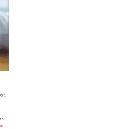
gst,
gen
en