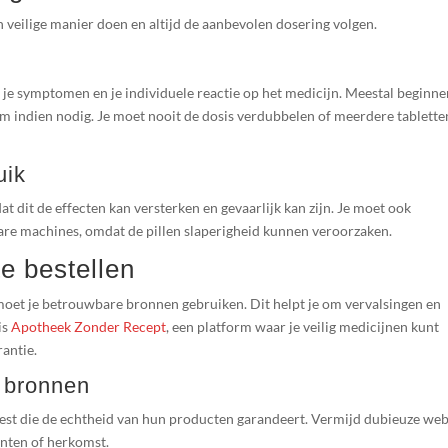
n veilige manier doen en altijd de aanbevolen dosering volgen.
n je symptomen en je individuele reactie op het medicijn. Meestal beginn
am indien nodig. Je moet nooit de dosis verdubbelen of meerdere tablette
uik
t dit de effecten kan versterken en gevaarlijk kan zijn. Je moet ook
ware machines, omdat de pillen slaperigheid kunnen veroorzaken.
e bestellen
, moet je betrouwbare bronnen gebruiken. Dit helpt je om vervalsingen en
is
Apotheek Zonder Recept
, een platform waar je veilig medicijnen kunt
rantie.
e bronnen
kiest die de echtheid van hun producten garandeert. Vermijd dubieuze web
ënten of herkomst.