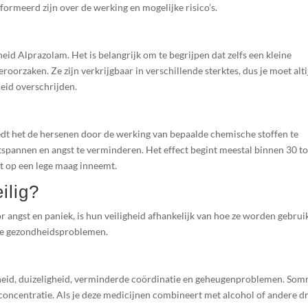
ïnformeerd zijn over de werking en mogelijke risico’s.
eid Alprazolam. Het is belangrijk om te begrijpen dat zelfs een kleine
roorzaken. Ze zijn verkrijgbaar in verschillende sterktes, dus je moet alti
eid overschrijden.
dt het de hersenen door de werking van bepaalde chemische stoffen te
tspannen en angst te verminderen. Het effect begint meestal binnen 30 to
et op een lege maag inneemt.
ilig?
 angst en paniek, is hun veiligheid afhankelijk van hoe ze worden gebruik
ige gezondheidsproblemen.
heid, duizeligheid, verminderde coördinatie en geheugenproblemen. So
oncentratie. Als je deze medicijnen combineert met alcohol of andere d