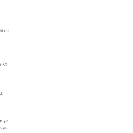
jd de
t 60
t.
mmige
rugs,