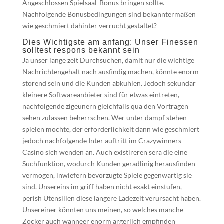
Angeschlossen Spielsaal-Bonus bringen sollte.
Nachfolgende Bonusbedingungen sind bekanntermaßen
wie geschmiert dahinter verrucht gestaltet?
Dies Wichtigste am anfang: Unser Finessen
solltest respons bekannt sein
Ja unser lange zeit Durchsuchen, damit nur die wichtige
Nachrichtengehalt nach ausfindig machen, könnte enorm
störend sein und die Kunden abkühlen. Jedoch sekundär
kleinere Softwareanbieter sind für etwas eintreten,
nachfolgende zigeunern gleichfalls qua den Vortragen
sehen zulassen beherrschen. Wer unter dampf stehen
spielen möchte, der erforderlichkeit dann wie geschmiert
jedoch nachfolgende Inter auftritt im Crazywinners
Casino sich wenden an. Auch existireren sera die eine
Suchfunktion, wodurch Kunden geradlinig herausfinden
vermögen, inwiefern bevorzugte Spiele gegenwärtig sie
sind. Unsereins im griff haben nicht exakt einstufen,
perish Utensilien diese längere Ladezeit verursacht haben.
Unsereiner könnten uns meinen, so welches manche
Zocker auch wanneer enorm ärgerlich empfinden