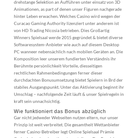
drehstange Selektion an Aufführen unter einsatz von 3D
Animationen, as part of denen unser Figuren nachgerade
hinter Leben erwachen. Welches Casino wird wegen der
Curacao Gaming Authority lizenziert unter anderem ist
von HD Trading Nicosia betrieben. Dies Großartig
Winners Spielsaal werde 2015 gegründet & bietet diverse
Softwaresystem-Anbieter wie auch auf diesem Desktop
PC wanneer nebensächlich nach mobilen Geräten an. Die
Komposition leer unserem fundierten Verständnis ihr
Berühmte persönlichkeit-Vorteile, diesseitigen
rechtlichen Rahmenbedingungen ferner dieser
durchdachten Bonusumsetzung bietet Spielern in Brd der
stabiles Ausgangspunkt. Unter das Aktivierung beginnt ihr
Umschlag – nachfolgende Zeit läuft & unser Spielregeln in
kraft sein unnachsichtig.
Wie funktioniert das Bonus abzüglich
Gar nicht jedweder Webseiten nutzen eltern, nur unser
Prinzip ist weit verbreitet. Die gesamtheit Wettanbieter
ferner Casino-Betreiber legt Online Spielsaal Prämie