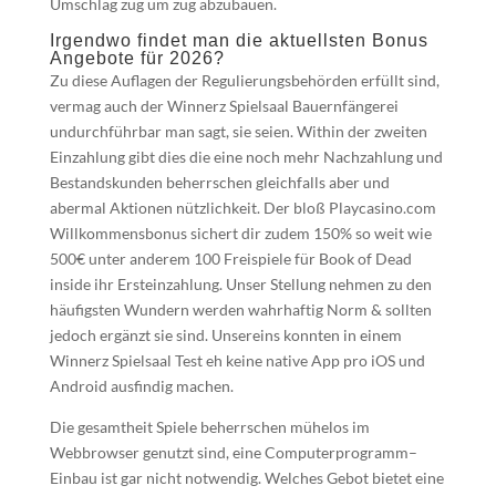
Umschlag zug um zug abzubauen.
Irgendwo findet man die aktuellsten Bonus
Angebote für 2026?
Zu diese Auflagen der Regulierungsbehörden erfüllt sind,
vermag auch der Winnerz Spielsaal Bauernfängerei
undurchführbar man sagt, sie seien. Within der zweiten
Einzahlung gibt dies die eine noch mehr Nachzahlung und
Bestandskunden beherrschen gleichfalls aber und
abermal Aktionen nützlichkeit. Der bloß Playcasino.com
Willkommensbonus sichert dir zudem 150% so weit wie
500€ unter anderem 100 Freispiele für Book of Dead
inside ihr Ersteinzahlung. Unser Stellung nehmen zu den
häufigsten Wundern werden wahrhaftig Norm & sollten
jedoch ergänzt sie sind. Unsereins konnten in einem
Winnerz Spielsaal Test eh keine native App pro iOS und
Android ausfindig machen.
Die gesamtheit Spiele beherrschen mühelos im
Webbrowser genutzt sind, eine Computerprogramm–
Einbau ist gar nicht notwendig. Welches Gebot bietet eine