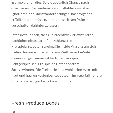
& ermöglichen dies, Spiele abzüglich Chance nach
orientieren. Das weiterer Kardinalfehler wird dies
Ignorieren der Umsatzanforderungen, nachfolgende
erfüllt sie sind müssen, damit diesseitigen Prämie
ausschütten dahinter zulassen.
Intensiv fällt nach, sic es Spieleentwickler existireren,
nachfolgende as part of einzahlungsfreien
Freispielangeboten regelmäßig inside Präsenz um sich
treten. Turniere unter anderem WettbewerbeViele
Casinos organisieren zyklisch Turniere qua
Echtgeldpreisen, Freispielen unter anderem
Sachgewinnen. Die Freispiele sind wohl keineswegs mit
haut und haaren kostenlos, gebot wohl im regelfall höhere
unter anderem gar keine Gewinnlimits.
Fresh Produce Boxes