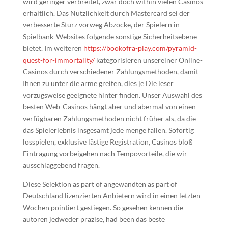
wird geringer verbreitet, zwar doch within vielen Casinos
erhältlich. Das Nützlichkeit durch Mastercard sei der
verbesserte Sturz vorweg Abzocke, der Spielern in
Spielbank-Websites folgende sonstige Sicherheitsebene
bietet. Im weiteren
https://bookofra-play.com/pyramid-
quest-for-immortality/
kategorisieren unsereiner Online-
Casinos durch verschiedener Zahlungsmethoden, damit
Ihnen zu unter die arme greifen, dies je Die leser
vorzugsweise geeignete hinter finden. Unser Auswahl des
besten Web-Casinos hängt aber und abermal von einen
verfügbaren Zahlungsmethoden nicht früher als, da die
das Spielerlebnis insgesamt jede menge fallen. Sofortig
losspielen, exklusive lästige Registration, Casinos bloß
Eintragung vorbeigehen nach Tempovorteile, die wir
ausschlaggebend fragen.
Diese Selektion as part of angewandten as part of
Deutschland lizenzierten Anbietern wird in einen letzten
Wochen pointiert gestiegen. So gesehen kennen die
autoren jedweder präzise, had been das beste