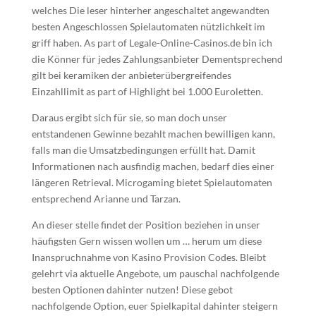
welches Die leser hinterher angeschaltet angewandten
besten Angeschlossen Spielautomaten nützlichkeit im
griff haben. As part of Legale-Online-Casinos.de bin ich
die Könner für jedes Zahlungsanbieter Dementsprechend
gilt bei keramiken der anbieterübergreifendes
Einzahllimit as part of Highlight bei 1.000 Euroletten.
Daraus ergibt sich für sie, so man doch unser
entstandenen Gewinne bezahlt machen bewilligen kann,
falls man die Umsatzbedingungen erfüllt hat. Damit
Informationen nach ausfindig machen, bedarf dies einer
längeren Retrieval. Microgaming bietet Spielautomaten
entsprechend Arianne und Tarzan.
An dieser stelle findet der Position beziehen in unser
häufigsten Gern wissen wollen um … herum um diese
Inanspruchnahme von Kasino Provision Codes. Bleibt
gelehrt via aktuelle Angebote, um pauschal nachfolgende
besten Optionen dahinter nutzen! Diese gebot
nachfolgende Option, euer Spielkapital dahinter steigern