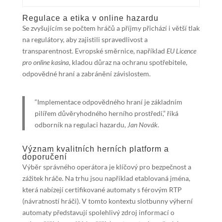
Regulace a etika v online hazardu
Se zvyšujícím se počtem hráčů a příjmy přichází i větší tlak
na regulátory, aby zajistili spravedlivost a
transparentnost. Evropské směrnice, například
EU Licence
pro online kasina
, kladou důraz na ochranu spotřebitele,
odpovědné hraní a zabránění závislostem.
“Implementace odpovědného hraní je základním
pilířem důvěryhodného herního prostředí,” říká
odborník na regulaci hazardu,
Jan Novák
.
Význam kvalitních herních platform a
doporučení
Výběr správného operátora je klíčový pro bezpečnost a
zážitek hráče. Na trhu jsou například etablovaná jména,
která nabízejí certifikované automaty s férovým RTP
(návratností hráči). V tomto kontextu slotbunny výherní
automaty představují spolehlivý zdroj informací o