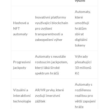
využití
Automaty,
Inovativní platformy
které
Hashové a
využívající blockchain
umožňují
NFT
pro zvýšení
hráčům
automaty
transparentnosti a
sbírat
zabezpečení výher
digitální
tokeny
Automaty s neustále
Výhrady
Progresivní
rostoucím jackpotem,
přesahující
jackpoty
který láká široké
10 milionů
spektrum hráčů
Kč
Automaty s
Vizuální a
AR/VR prvky, které
rozšířenou
interaktivní
zvyšují imerzivní
realitou pro
technologie
zážitek
větší zapojení
hráče