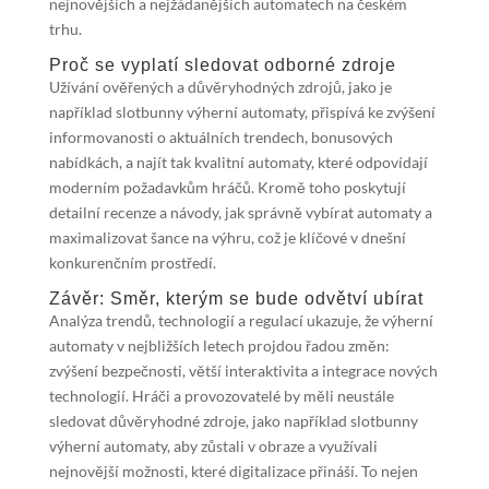
nejnovějších a nejžádanějších automatech na českém
trhu.
Proč se vyplatí sledovat odborné zdroje
Užívání ověřených a důvěryhodných zdrojů, jako je
například slotbunny výherní automaty, přispívá ke zvýšení
informovanosti o aktuálních trendech, bonusových
nabídkách, a najít tak kvalitní automaty, které odpovídají
moderním požadavkům hráčů. Kromě toho poskytují
detailní recenze a návody, jak správně vybírat automaty a
maximalizovat šance na výhru, což je klíčové v dnešní
konkurenčním prostředí.
Závěr: Směr, kterým se bude odvětví ubírat
Analýza trendů, technologií a regulací ukazuje, že výherní
automaty v nejbližších letech projdou řadou změn:
zvýšení bezpečnosti, větší interaktivita a integrace nových
technologií. Hráči a provozovatelé by měli neustále
sledovat důvěryhodné zdroje, jako například slotbunny
výherní automaty, aby zůstali v obraze a využívali
nejnovější možnosti, které digitalizace přináší. To nejen