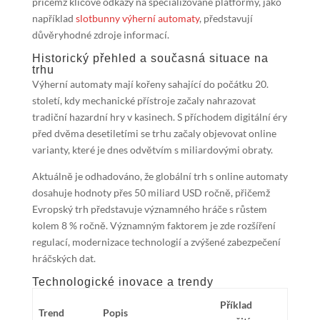
přičemž klíčové odkazy na specializované platformy, jako
například
slotbunny výherní automaty
, představují
důvěryhodné zdroje informací.
Historický přehled a současná situace na
trhu
Výherní automaty mají kořeny sahající do počátku 20.
století, kdy mechanické přístroje začaly nahrazovat
tradiční hazardní hry v kasinech. S příchodem digitální éry
před dvěma desetiletími se trhu začaly objevovat online
varianty, které je dnes odvětvím s miliardovými obraty.
Aktuálně je odhadováno, že
globální trh s online automaty
dosahuje hodnoty přes 50 miliard USD ročně, přičemž
Evropský trh představuje významného hráče s růstem
kolem 8 % ročně. Významným faktorem je zde rozšíření
regulací, modernizace technologií a zvýšené zabezpečení
hráčských dat.
Technologické inovace a trendy
Příklad
Trend
Popis