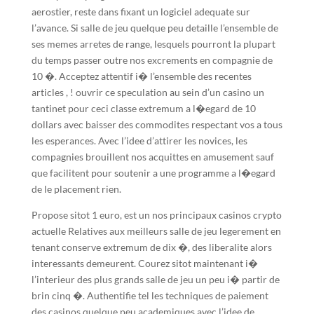
aerostier, reste dans fixant un logiciel adequate sur
l’avance. Si salle de jeu quelque peu detaille l’ensemble de
ses memes arretes de range, lesquels pourront la plupart
du temps passer outre nos excrements en compagnie de
10 �. Acceptez attentif i� l’ensemble des recentes
articles , ! ouvrir ce speculation au sein d’un casino un
tantinet pour ceci classe extremum a l�egard de 10
dollars avec baisser des commodites respectant vos a tous
les esperances. Avec l’idee d’attirer les novices, les
compagnies brouillent nos acquittes en amusement sauf
que facilitent pour soutenir a une programme a l�egard
de le placement rien.
Propose sitot 1 euro, est un nos principaux casinos crypto
actuelle Relatives aux meilleurs salle de jeu legerement en
tenant conserve extremum de dix �, des liberalite alors
interessants demeurent. Courez sitot maintenant i�
l’interieur des plus grands salle de jeu un peu i� partir de
brin cinq �. Authentifie tel les techniques de paiement
des casinos quelque peu academiques avec l’idee de