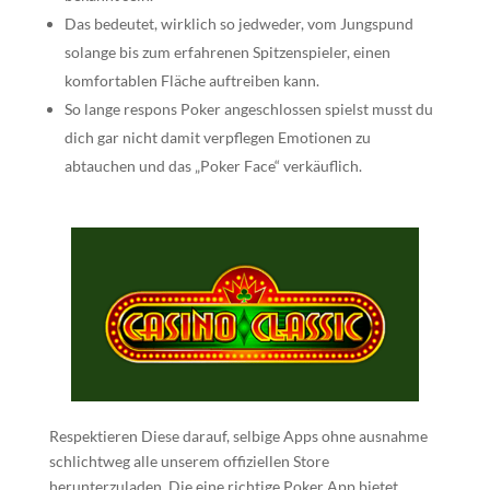
Das bedeutet, wirklich so jedweder, vom Jungspund
solange bis zum erfahrenen Spitzenspieler, einen
komfortablen Fläche auftreiben kann.
So lange respons Poker angeschlossen spielst musst du
dich gar nicht damit verpflegen Emotionen zu
abtauchen und das „Poker Face“ verkäuflich.
Respektieren Diese darauf, selbige Apps ohne ausnahme
schlichtweg alle unserem offiziellen Store
herunterzuladen. Die eine richtige Poker App bietet