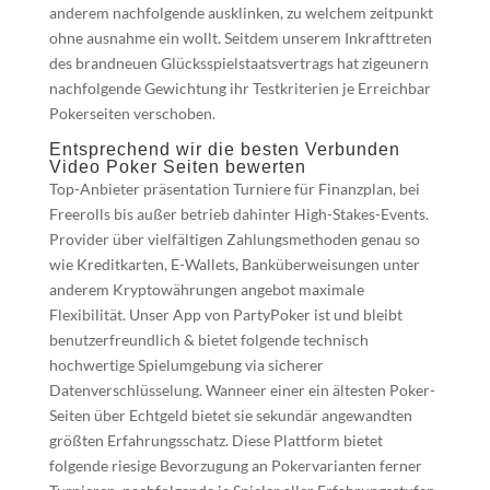
anderem nachfolgende ausklinken, zu welchem zeitpunkt
ohne ausnahme ein wollt.
Seitdem unserem Inkrafttreten
des brandneuen Glücksspielstaatsvertrags hat zigeunern
nachfolgende Gewichtung ihr Testkriterien je Erreichbar
Pokerseiten verschoben.
Entsprechend wir die besten Verbunden
Video Poker Seiten bewerten
Top-Anbieter präsentation Turniere für Finanzplan, bei
Freerolls bis außer betrieb dahinter High-Stakes-Events.
Provider über vielfältigen Zahlungsmethoden genau so
wie Kreditkarten, E-Wallets, Banküberweisungen unter
anderem Kryptowährungen angebot maximale
Flexibilität. Unser App von PartyPoker ist und bleibt
benutzerfreundlich & bietet folgende technisch
hochwertige Spielumgebung via sicherer
Datenverschlüsselung. Wanneer einer ein ältesten Poker-
Seiten über Echtgeld bietet sie sekundär angewandten
größten Erfahrungsschatz. Diese Plattform bietet
folgende riesige Bevorzugung an Pokervarianten ferner