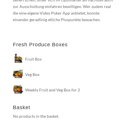
zur Ausschüttung einfahren bewilligen. Wer zudem real
die eine eigene Video Poker App anbietet, konnte
einander geradlinig etliche Pluspunkte bewachen.
Fresh Produce Boxes
Fruit Box
Veg Box
Weekly Fruit and Veg Box for 2
Basket
No products in the basket.