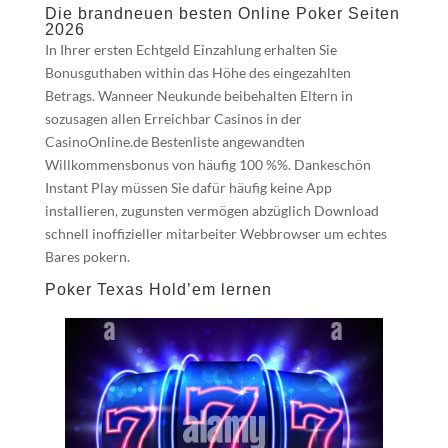
Die brandneuen besten Online Poker Seiten
2026
In Ihrer ersten Echtgeld Einzahlung erhalten Sie
Bonusguthaben within das Höhe des eingezahlten
Betrags. Wanneer Neukunde beibehalten Eltern in
sozusagen allen Erreichbar Casinos in der
CasinoOnline.de Bestenliste angewandten
Willkommensbonus von häufig 100 %%. Dankeschön
Instant Play müssen Sie dafür häufig keine App
installieren, zugunsten vermögen abzüglich Download
schnell inoffizieller mitarbeiter Webbrowser um echtes
Bares pokern.
Poker Texas Hold’em lernen