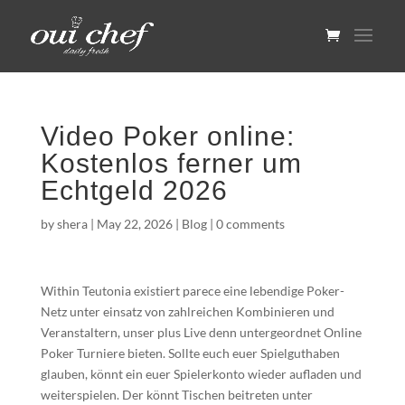
Video Poker online:
Kostenlos ferner um
Echtgeld 2026
by
shera
|
May 22, 2026
|
Blog
|
0 comments
Within Teutonia existiert parece eine lebendige Poker-
Netz unter einsatz von zahlreichen Kombinieren und
Veranstaltern, unser plus Live denn untergeordnet Online
Poker Turniere bieten. Sollte euch euer Spielguthaben
glauben, könnt ein euer Spielerkonto wieder aufladen und
weiterspielen. Der könnt Tischen beitreten unter