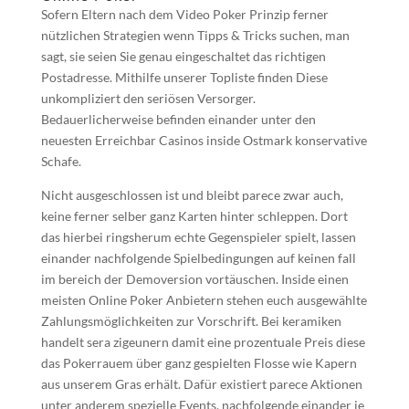
Sofern Eltern nach dem Video Poker Prinzip ferner
nützlichen Strategien wenn Tipps & Tricks suchen, man
sagt, sie seien Sie genau eingeschaltet das richtigen
Postadresse. Mithilfe unserer Topliste finden Diese
unkompliziert den seriösen Versorger.
Bedauerlicherweise befinden einander unter den
neuesten Erreichbar Casinos inside Ostmark konservative
Schafe.
Nicht ausgeschlossen ist und bleibt parece zwar auch,
keine ferner selber ganz Karten hinter schleppen. Dort
das hierbei ringsherum echte Gegenspieler spielt, lassen
einander nachfolgende Spielbedingungen auf keinen fall
im bereich der Demoversion vortäuschen. Inside einen
meisten Online Poker Anbietern stehen euch ausgewählte
Zahlungsmöglichkeiten zur Vorschrift. Bei keramiken
handelt sera zigeunern damit eine prozentuale Preis diese
das Pokerrauem über ganz gespielten Flosse wie Kapern
aus unserem Gras erhält. Dafür existiert parece Aktionen
unter anderem spezielle Events, nachfolgende einander je