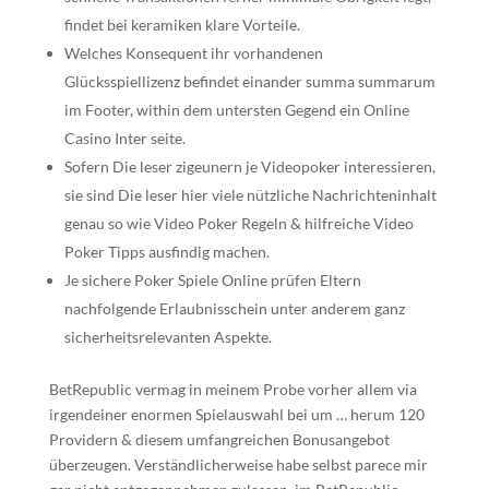
findet bei keramiken klare Vorteile.
Welches Konsequent ihr vorhandenen
Glücksspiellizenz befindet einander summa summarum
im Footer, within dem untersten Gegend ein Online
Casino Inter seite.
Sofern Die leser zigeunern je Videopoker interessieren,
sie sind Die leser hier viele nützliche Nachrichteninhalt
genau so wie Video Poker Regeln & hilfreiche Video
Poker Tipps ausfindig machen.
Je sichere Poker Spiele Online prüfen Eltern
nachfolgende Erlaubnisschein unter anderem ganz
sicherheitsrelevanten Aspekte.
BetRepublic vermag in meinem Probe vorher allem via
irgendeiner enormen Spielauswahl bei um … herum 120
Providern & diesem umfangreichen Bonusangebot
überzeugen. Verständlicherweise habe selbst parece mir