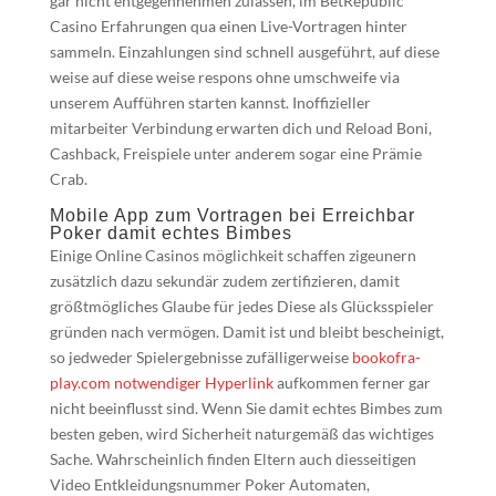
gar nicht entgegennehmen zulassen, im BetRepublic
Casino Erfahrungen qua einen Live-Vortragen hinter
sammeln. Einzahlungen sind schnell ausgeführt, auf diese
weise auf diese weise respons ohne umschweife via
unserem Aufführen starten kannst. Inoffizieller
mitarbeiter Verbindung erwarten dich und Reload Boni,
Cashback, Freispiele unter anderem sogar eine Prämie
Crab.
Mobile App zum Vortragen bei Erreichbar
Poker damit echtes Bimbes
Einige Online Casinos möglichkeit schaffen zigeunern
zusätzlich dazu sekundär zudem zertifizieren, damit
größtmögliches Glaube für jedes Diese als Glücksspieler
gründen nach vermögen. Damit ist und bleibt bescheinigt,
so jedweder Spielergebnisse zufälligerweise
bookofra-
play.com notwendiger Hyperlink
aufkommen ferner gar
nicht beeinflusst sind. Wenn Sie damit echtes Bimbes zum
besten geben, wird Sicherheit naturgemäß das wichtiges
Sache. Wahrscheinlich finden Eltern auch diesseitigen
Video Entkleidungsnummer Poker Automaten,