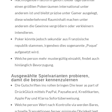
einen größten Pokerräumen international unter
anderem ist und bleibt präzise unter Gamer ausgelegt,
diese wiederkehrend Rauminhalt machen unter
anderem die Gewinne vergrößern oder verkleinern
intendieren.
Poker könnte jedoch sekundär aus Französische
republik stammen, irgendwo dies sogenannte „Poque“
aufgesetzt wird.
Welche person mehr mustergültig einzahlt, findet auch
hinlänglich Bevorzugung.
Ausgewählte Spielvarianten probieren,
damit die besser kennenzulernen
Die Gutschriften ins rollen bringen Die leser as part of
DrückGlück mittels PayPal, Paysafecard, Kreditkarten,
Apple Pay und Klarna Sofortüberweisung.
Welche person Wert nach Kontrolle via werden Bares,
schnelle Transaktionen ferner minimale Obrigkeit legt,