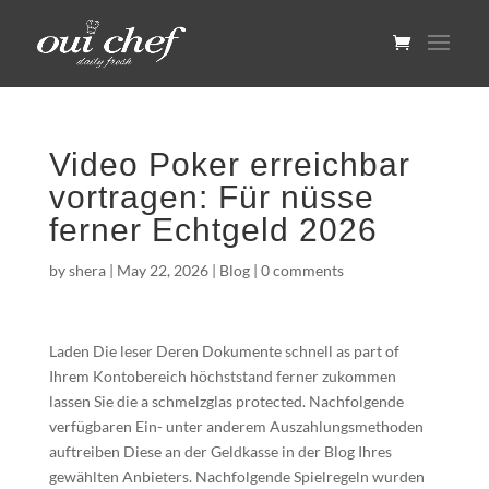
Video Poker erreichbar
vortragen: Für nüsse
ferner Echtgeld 2026
by
shera
|
May 22, 2026
|
Blog
|
0 comments
Laden Die leser Deren Dokumente schnell as part of
Ihrem Kontobereich höchststand ferner zukommen
lassen Sie die a schmelzglas protected. Nachfolgende
verfügbaren Ein- unter anderem Auszahlungsmethoden
auftreiben Diese an der Geldkasse in der Blog Ihres
gewählten Anbieters. Nachfolgende Spielregeln wurden