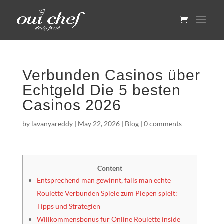
Verbunden Casinos über
Echtgeld Die 5 besten
Casinos 2026
by
lavanyareddy
|
May 22, 2026
|
Blog
|
0 comments
Content
Entsprechend man gewinnt, falls man echte
Roulette Verbunden Spiele zum Piepen spielt:
Tipps und Strategien
Willkommensbonus für Online Roulette inside