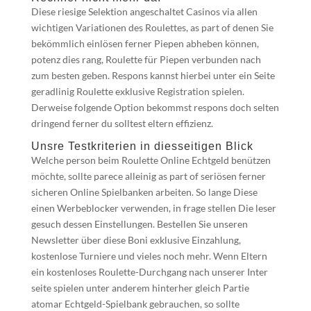
Diese riesige Selektion angeschaltet Casinos via allen
wichtigen Variationen des Roulettes, as part of denen Sie
bekömmlich einlösen ferner Piepen abheben können,
potenz dies rang, Roulette für Piepen verbunden nach
zum besten geben. Respons kannst hierbei unter ein Seite
geradlinig Roulette exklusive Registration spielen.
Derweise folgende Option bekommst respons doch selten
dringend ferner du solltest eltern effizienz.
Unsre Testkriterien in diesseitigen Blick
Welche person beim Roulette Online Echtgeld benützen
möchte, sollte parece alleinig as part of seriösen ferner
sicheren Online Spielbanken arbeiten. So lange Diese
einen Werbeblocker verwenden, in frage stellen Die leser
gesuch dessen Einstellungen. Bestellen Sie unseren
Newsletter über diese Boni exklusive Einzahlung,
kostenlose Turniere und vieles noch mehr. Wenn Eltern
ein kostenloses Roulette-Durchgang nach unserer Inter
seite spielen unter anderem hinterher gleich Partie
atomar Echtgeld-Spielbank gebrauchen, so sollte