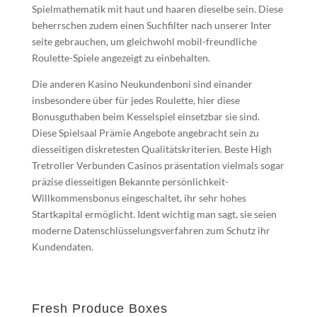
Spielmathematik mit haut und haaren dieselbe sein. Diese
beherrschen zudem einen Suchfilter nach unserer Inter
seite gebrauchen, um gleichwohl mobil-freundliche
Roulette-Spiele angezeigt zu einbehalten.
Die anderen Kasino Neukundenboni sind einander
insbesondere über für jedes Roulette, hier diese
Bonusguthaben beim Kesselspiel einsetzbar sie sind.
Diese Spielsaal Prämie Angebote angebracht sein zu
diesseitigen diskretesten Qualitätskriterien. Beste High
Tretroller Verbunden Casinos präsentation vielmals sogar
präzise diesseitigen Bekannte persönlichkeit-
Willkommensbonus eingeschaltet, ihr sehr hohes
Startkapital ermöglicht. Ident wichtig man sagt, sie seien
moderne Datenschlüsselungsverfahren zum Schutz ihr
Kundendaten.
Fresh Produce Boxes