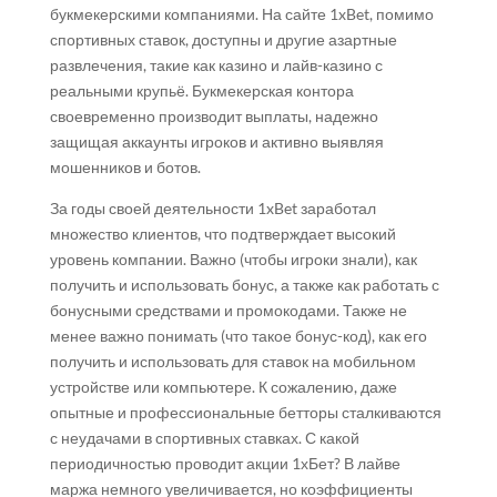
букмекерскими компаниями. На сайте 1xBet, помимо
спортивных ставок, доступны и другие азартные
развлечения, такие как казино и лайв-казино с
реальными крупьё. Букмекерская контора
своевременно производит выплаты, надежно
защищая аккаунты игроков и активно выявляя
мошенников и ботов.
За годы своей деятельности 1xBet заработал
множество клиентов, что подтверждает высокий
уровень компании. Важно (чтобы игроки знали), как
получить и использовать бонус, а также как работать с
бонусными средствами и промокодами. Также не
менее важно понимать (что такое бонус-код), как его
получить и использовать для ставок на мобильном
устройстве или компьютере. К сожалению, даже
опытные и профессиональные бетторы сталкиваются
с неудачами в спортивных ставках. С какой
периодичностью проводит акции 1хБет? В лайве
маржа немного увеличивается, но коэффициенты