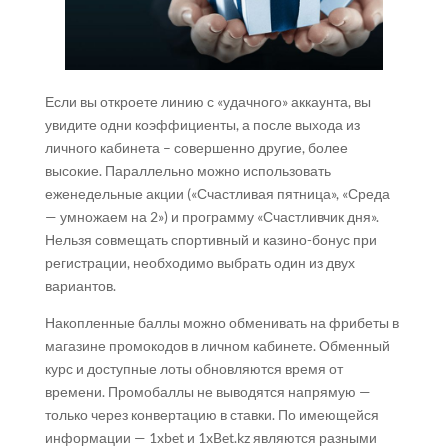
Если вы откроете линию с «удачного» аккаунта, вы
увидите одни коэффициенты, а после выхода из
личного кабинета – совершенно другие, более
высокие. Параллельно можно использовать
еженедельные акции («Счастливая пятница», «Среда
— умножаем на 2») и программу «Счастливчик дня».
Нельзя совмещать спортивный и казино-бонус при
регистрации, необходимо выбрать один из двух
вариантов.
Накопленные баллы можно обменивать на фрибеты в
магазине промокодов в личном кабинете. Обменный
курс и доступные лоты обновляются время от
времени. Промобаллы не выводятся напрямую —
только через конвертацию в ставки. По имеющейся
информации — 1xbet и 1xBet.kz являются разными