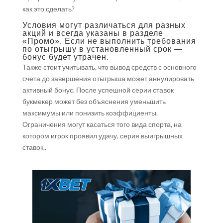
как это сделать?
Условия могут различаться для разных
акций и всегда указаны в разделе
«Промо». Если не выполнить требования
по отыгрышу в установленный срок —
бонус будет утрачен.
Также стоит учитывать, что вывод средств с основного
счета до завершения отыгрыша может аннулировать
активный бонус. После успешной серии ставок
букмекер может без объяснения уменьшить
максимумы или понизить коэффициенты.
Ограничения могут касаться того вида спорта, на
котором игрок проявил удачу, серия выигрышных
ставок,.