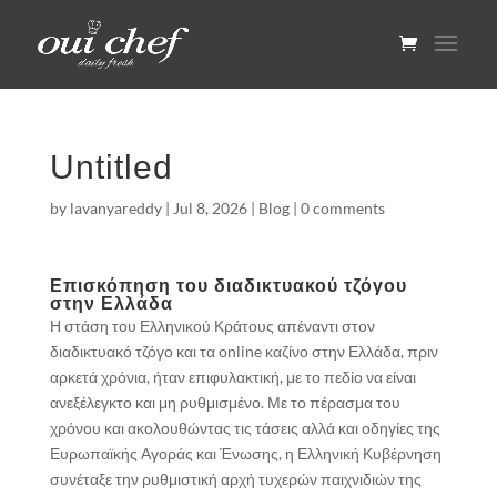
Untitled
by
lavanyareddy
|
Jul 8, 2026
|
Blog
|
0 comments
Επισκόπηση του διαδικτυακού τζόγου
στην Ελλάδα
Η στάση του Ελληνικού Κράτους απέναντι στον
διαδικτυακό τζόγο και τα online καζίνο στην Ελλάδα, πριν
αρκετά χρόνια, ήταν επιφυλακτική, με το πεδίο να είναι
ανεξέλεγκτο και μη ρυθμισμένο. Με το πέρασμα του
χρόνου και ακολουθώντας τις τάσεις αλλά και οδηγίες της
Ευρωπαϊκής Αγοράς και Ένωσης, η Ελληνική Κυβέρνηση
συνέταξε την ρυθμιστική αρχή τυχερών παιχνιδιών της