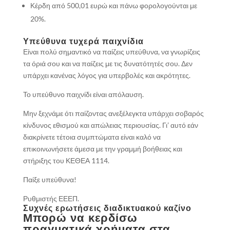
Κέρδη από 500,01 ευρώ και πάνω φορολογούνται με
20%.
Υπεύθυνα τυχερά παιχνίδια
Είναι πολύ σημαντικό να παίζεις υπεύθυνα, να γνωρίζεις
τα όριά σου και να παίζεις με τις δυνατότητές σου. Δεν
υπάρχει κανένας λόγος για υπερβολές και ακρότητες.
Το υπεύθυνο παιχνίδι είναι απόλαυση.
Μην ξεχνάμε ότι παίζοντας ανεξέλεγκτα υπάρχει σοβαρός
κίνδυνος εθισμού και απώλειας περιουσίας. Γι’ αυτό εάν
διακρίνετε τέτοια συμπτώματα είναι καλό να
επικοινωνήσετε άμεσα με την γραμμή βοήθειας και
στήριξης του ΚΕΘΕΑ 1114.
Παίξε υπεύθυνα!
Ρυθμιστής ΕΕΕΠ.
Συχνές ερωτήσεις διαδικτυακού καζίνο
Μπορώ να κερδίσω
πραγματικά χρήματα στα