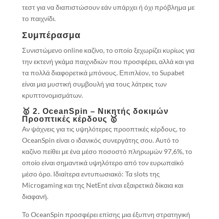
τεστ για να διαπιστώσουν εάν υπάρχει ή όχι πρόβλημα με
το παιχνίδι.
Συμπέρασμα
Συνιστώμενο online καζίνο, το οποίο ξεχωρίζει κυρίως για
την εκτενή γκάμα παιχνιδιών που προσφέρει, αλλά και για
τα πολλά διαφορετικά μπόνους. Επιπλέον, το Supabet
είναι μια μυστική συμβουλή για τους λάτρεις των
κρυπτονομισμάτων.
🥇 2. OceanSpin – Νικητής δοκιμών
Προοπτικές κέρδους 🥇
Αν ψάχνεις για τις υψηλότερες προοπτικές κέρδους, το
OceanSpin είναι ο ιδανικός συνεργάτης σου. Αυτό το
καζίνο πείθει με ένα μέσο ποσοστό πληρωμών 97,6%, το
οποίο είναι σημαντικά υψηλότερο από τον ευρωπαϊκό
μέσο όρο. Ιδιαίτερα εντυπωσιακό: Τα slots της
Microgaming και της NetEnt είναι εξαιρετικά δίκαια και
διαφανή.
Το OceanSpin προσφέρει επίσης μια έξυπνη στρατηγική