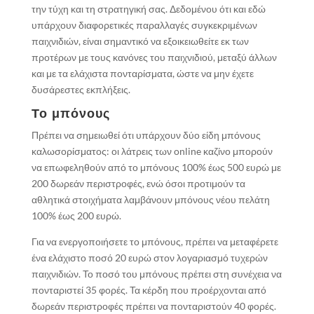
την τύχη και τη στρατηγική σας. Δεδομένου ότι και εδώ
υπάρχουν διαφορετικές παραλλαγές συγκεκριμένων
παιχνιδιών, είναι σημαντικό να εξοικειωθείτε εκ των
προτέρων με τους κανόνες του παιχνιδιού, μεταξύ άλλων
και με τα ελάχιστα πονταρίσματα, ώστε να μην έχετε
δυσάρεστες εκπλήξεις.
Το μπόνους
Πρέπει να σημειωθεί ότι υπάρχουν δύο είδη μπόνους
καλωσορίσματος: οι λάτρεις των online καζίνο μπορούν
να επωφεληθούν από το μπόνους 100% έως 500 ευρώ με
200 δωρεάν περιστροφές, ενώ όσοι προτιμούν τα
αθλητικά στοιχήματα λαμβάνουν μπόνους νέου πελάτη
100% έως 200 ευρώ.
Για να ενεργοποιήσετε το μπόνους, πρέπει να μεταφέρετε
ένα ελάχιστο ποσό 20 ευρώ στον λογαριασμό τυχερών
παιχνιδιών. Το ποσό του μπόνους πρέπει στη συνέχεια να
πονταριστεί 35 φορές. Τα κέρδη που προέρχονται από
δωρεάν περιστροφές πρέπει να πονταριστούν 40 φορές.