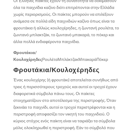
Οι Έλληνες παίκτες έχουν τη δυνατότητα να δοκιμάσουν
όλα τα παιχνίδια καζίνο διότι επιτρέπονται στην Ελλάδα
χωρίς περιορισμούς. Οι παίκτες μπορούν να επιλέξουν
ανάμεσα σε πολλά είδη παιχνιδιών καζίνο όπως είναι τα
φρουτάκια ή αλλιώς κουλοχέρηδες, η ζωντανή ρουλέτα, το
ζωντανό μπλακτζάκ, το ζωντανό μπακαρά, το πόκερ και
άλλα πολλά ενδιαφέροντα παιχνίδια.
Φρουτάκια/
Κουλοχέρηδες
ΡουλέταΜπλάκτζακΜπακαράΠόκερ
Φρουτάκια/Κουλοχέρηδες
Ένας κουλοχέρης (ή φρουτάκι) αποτελείται συνήθως από
τρεις ή περισσότερους τροχούς και αυτοί οι τροχοί έχουν
διαφορετικά σύμβολα πάνω τους. Οι παίκτες
στοιχηματίζουν στο αποτέλεσμα της περιστροφής. Όταν
ξεκινάει το παιχνίδι, αυτοί οι τροχοί περιστρέφονται και η
περιστροφή αποφασίζει τον νικητή του παιχνιδιού. Ο
κύριος στόχος ενός παίκτη είναι να ταιριάξει τα σύμβολα
μόλις ολοκληρωθεί η περιστροφή. Εάν το σύμβολό που