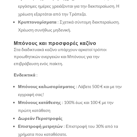
εργάσιμες ημέρες χρειάζονται για την διεκπεραίωση. Η
χρέωση εξαρτάται από την Τράπεζα.
Κρυπτονομίσματα
: Σχετικά σύντομη διεκπεραίωση.
Χρέωση συνήθως μηδενική.
Μπόνους και προσφορές καζίνο
Στα διαδικτυακά καζίνο υπάρχουν αρκετοί τρόποι
προωθητικών ενεργειών και Μπόνους για την
επιβράβευση ενός παίκτη.
Ενδεικτικά
:
Μπόνους καλωσορίσματος
: Λάβετε 500 € και με την
εγγραφή σας!
Μπόνους κατάθεσης
: 100% έως και 100 € με την
πρώτη κατάθεση
Δωρεάν Περιστροφές
Επιστροφή μετρητών
: Επιστροφή του 30% από τα
χρήματα που καταθέσατε.