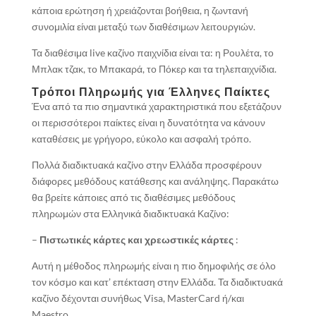
κάποια ερώτηση ή χρειάζονται βοήθεια, η ζωντανή
συνομιλία είναι μεταξύ των διαθέσιμων λειτουργιών.
Τα διαθέσιμα live καζίνο παιχνίδια είναι τα: η Ρουλέτα, το
Μπλακ τζακ, το Μπακαρά, το Πόκερ και τα τηλεπαιχνίδια.
Τρόποι Πληρωμής για Έλληνες Παίκτες
Ένα από τα πιο σημαντικά χαρακτηριστικά που εξετάζουν
οι περισσότεροι παίκτες είναι η δυνατότητα να κάνουν
καταθέσεις με γρήγορο, εύκολο και ασφαλή τρόπο.
Πολλά διαδικτυακά καζίνο στην Ελλάδα προσφέρουν
διάφορες μεθόδους κατάθεσης και ανάληψης. Παρακάτω
θα βρείτε κάποιες από τις διαθέσιμες μεθόδους
πληρωμών στα Ελληνικά διαδικτυακά Καζίνο:
–
Πιστωτικές κάρτες και χρεωστικές κάρτες
:
Αυτή η μέθοδος πληρωμής είναι η πιο δημοφιλής σε όλο
τον κόσμο και κατ’ επέκταση στην Ελλάδα. Τα διαδικτυακά
καζίνο δέχονται συνήθως Visa, MasterCard ή/και
Maestro.