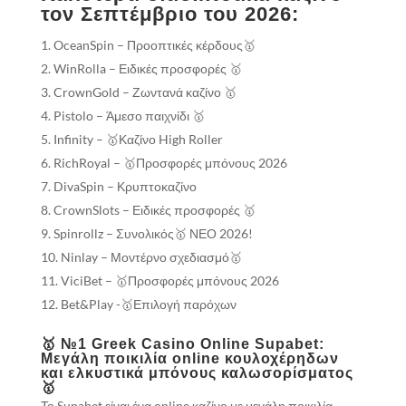
τον Σεπτέμβριο του 2026:
OceanSpin – Προοπτικές κέρδους🥇
WinRolla – Ειδικές προσφορές 🥇
CrownGold – Ζωντανά καζίνο 🥇
Pistolo – Άμεσο παιχνίδι 🥇
Infinity – 🥇Καζίνο High Roller
RichRoyal – 🥇Προσφορές μπόνους 2026
DivaSpin – Κρυπτοκαζίνο
CrownSlots – Ειδικές προσφορές 🥇
Spinrollz – Συνολικός🥇 ΝΕΟ 2026!
Ninlay – Μοντέρνο σχεδιασμό🥇
ViciBet – 🥇Προσφορές μπόνους 2026
Bet&Play -🥇Επιλογή παρόχων
🥇 №1 Greek Casino Online Supabet:
Μεγάλη ποικιλία online κουλοχέρηδων
και ελκυστικά μπόνους καλωσορίσματος
🥇
Το Supabet είναι ένα online καζίνο με μεγάλη ποικιλία