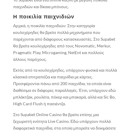
παιχνιδιών και δίκαια μπόνους.
Η ποικιλία παιχνιδιών
Αρχικά, η ποικιλία παιχνιδιών: Στην κατηγορία
κουλοχέρηδες θα βρείτε πολλά μηχανήματα που
παρέχονται από διάφορους κατασκευαστές. Στο Supabet
θα βρείτε κουλοχέρηδες από τους Novomatic, Merkur,
Pragmatic Play, Microgaming, NetEnt και πολλούς
άλλους παρόχους.
Εκτός από τα κουλοχέρηδες, υπάρχουν φυσικά και πολλά
κλασικά επιτραπέζια και παιχνίδια με κάρτες.
Προσφέρονται πάνω από 200 παιχνίδια, τα οποία είναι
διαθέσιμα σε διάφορες παραλλαγές. Έτσι, υπάρχουν εδώ
μπλάκτζακ, ρουλέτα, πόκερ και μπακαρά, αλλά και Sic Bo,
High Card Flush ή πασιέντζα.
Στο Supabet Online Casino θα βρείτε επίσης μια
ξεχωριστή ενότητα Live Casino. Εδώ υπάρχουν πολλά
διαφορετικά παιχνίδια, στα οποία μπορείτε να δοκιμάσετε