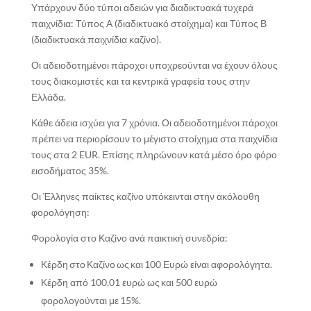
Υπάρχουν δύο τύποι αδειών για διαδικτυακά τυχερά
παιχνίδια: Τύπος Α (διαδικτυακό στοίχημα) και Τύπος Β
(διαδικτυακά παιχνίδια καζίνο).
Οι αδειοδοτημένοι πάροχοι υποχρεούνται να έχουν όλους
τους διακομιστές και τα κεντρικά γραφεία τους στην
Ελλάδα.
Κάθε άδεια ισχύει για 7 χρόνια. Οι αδειοδοτημένοι πάροχοι
πρέπει να περιορίσουν το μέγιστο στοίχημα στα παιχνίδια
τους στα 2 EUR. Επίσης πληρώνουν κατά μέσο όρο φόρο
εισοδήματος 35%.
Οι Έλληνες παίκτες καζίνο υπόκεινται στην ακόλουθη
φορολόγηση:
Φορολογία στο Καζίνο ανά παικτική συνεδρία:
Κέρδη στο Καζίνο ως και 100 Ευρώ είναι αφορολόγητα.
Κέρδη από 100,01 ευρώ ως και 500 ευρώ
φορολογούνται με 15%.