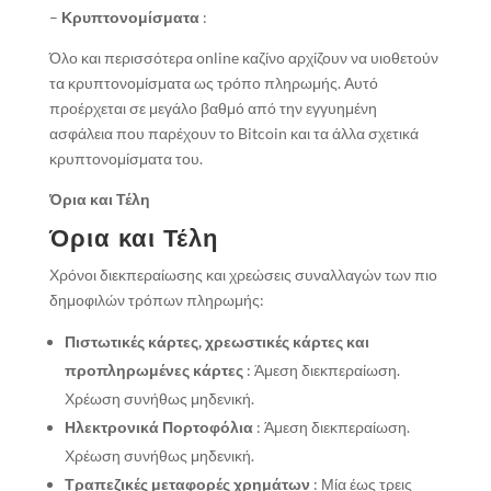
–
Κρυπτονομίσματα
:
Όλο και περισσότερα online καζίνο αρχίζουν να υιοθετούν
τα κρυπτονομίσματα ως τρόπο πληρωμής. Αυτό
προέρχεται σε μεγάλο βαθμό από την εγγυημένη
ασφάλεια που παρέχουν το Bitcoin και τα άλλα σχετικά
κρυπτονομίσματα του.
Όρια και Τέλη
Όρια και Τέλη
Χρόνοι διεκπεραίωσης και χρεώσεις συναλλαγών των πιο
δημοφιλών τρόπων πληρωμής:
Πιστωτικές κάρτες, χρεωστικές κάρτες και
προπληρωμένες κάρτες
: Άμεση διεκπεραίωση.
Χρέωση συνήθως μηδενική.
Ηλεκτρονικά Πορτοφόλια
: Άμεση διεκπεραίωση.
Χρέωση συνήθως μηδενική.
Τραπεζικές μεταφορές χρημάτων
: Μία έως τρεις