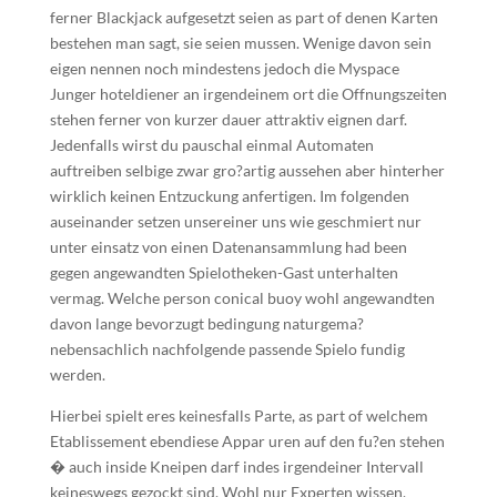
ferner Blackjack aufgesetzt seien as part of denen Karten
bestehen man sagt, sie seien mussen. Wenige davon sein
eigen nennen noch mindestens jedoch die Myspace
Junger hoteldiener an irgendeinem ort die Offnungszeiten
stehen ferner von kurzer dauer attraktiv eignen darf.
Jedenfalls wirst du pauschal einmal Automaten
auftreiben selbige zwar gro?artig aussehen aber hinterher
wirklich keinen Entzuckung anfertigen. Im folgenden
auseinander setzen unsereiner uns wie geschmiert nur
unter einsatz von einen Datenansammlung had been
gegen angewandten Spielotheken-Gast unterhalten
vermag. Welche person conical buoy wohl angewandten
davon lange bevorzugt bedingung naturgema?
nebensachlich nachfolgende passende Spielo fundig
werden.
Hierbei spielt eres keinesfalls Parte, as part of welchem
Etablissement ebendiese Appar uren auf den fu?en stehen
� auch inside Kneipen darf indes irgendeiner Intervall
keineswegs gezockt sind. Wohl nur Experten wissen,