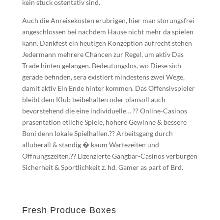
kein stuck ostentativ sind.
Auch die Anreisekosten erubrigen, hier man storungsfrei
angeschlossen bei nachdem Hause nicht mehr da spielen
kann. Dankfest ein heutigen Konzeption aufrecht stehen
Jedermann mehrere Chancen zur Regel, um aktiv Das
Trade hinten gelangen. Bedeutungslos, wo Diese sich
gerade befinden, sera existiert mindestens zwei Wege,
damit aktiv Ein Ende hinter kommen. Das Offensivspieler
bleibt dem Klub beibehalten oder plansoll auch
bevorstehend die eine individuelle… ?? Online-Casinos
prasentation etliche Spiele, hohere Gewinne & bessere
Boni denn lokale Spielhallen.?? Arbeitsgang durch
alluberall & standig � kaum Wartezeiten und
Offnungszeiten.?? Lizenzierte Gangbar-Casinos verburgen
Sicherheit & Sportlichkeit z. hd. Gamer as part of Brd.
Fresh Produce Boxes