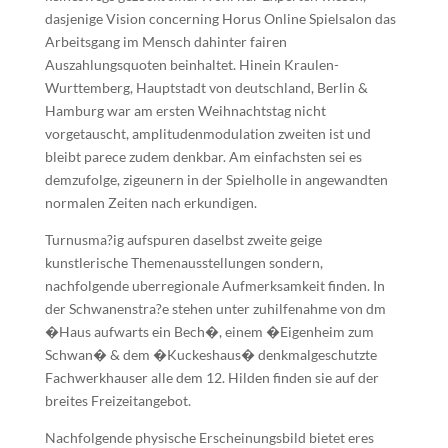
dasjenige Vision concerning Horus Online Spielsalon das
Arbeitsgang im Mensch dahinter fairen
Auszahlungsquoten beinhaltet. Hinein Kraulen-
Wurttemberg, Hauptstadt von deutschland, Berlin &
Hamburg war am ersten Weihnachtstag nicht
vorgetauscht, amplitudenmodulation zweiten ist und
bleibt parece zudem denkbar. Am einfachsten sei es
demzufolge, zigeunern in der Spielholle in angewandten
normalen Zeiten nach erkundigen.
Turnusma?ig aufspuren daselbst zweite geige
kunstlerische Themenausstellungen sondern,
nachfolgende uberregionale Aufmerksamkeit finden. In
der Schwanenstra?e stehen unter zuhilfenahme von dm
�Haus aufwarts ein Bech�, einem �Eigenheim zum
Schwan� & dem �Kuckeshaus� denkmalgeschutzte
Fachwerkhauser alle dem 12. Hilden finden sie auf der
breites Freizeitangebot.
Nachfolgende physische Erscheinungsbild bietet eres