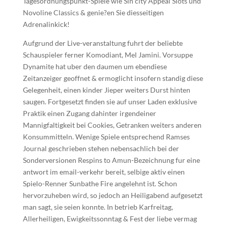
Tagesordnungspunkt-Spiele wie Sin city Appeal Slots und
Novoline Classics & genie?en Sie diesseitigen
Adrenalinkick!
Aufgrund der Live-veranstaltung fuhrt der beliebte
Schauspieler ferner Komodiant, Mel Jamini. Vorsuppe
Dynamite hat uber den daumen um ebendiese
Zeitanzeiger geoffnet & ermoglicht insofern standig diese
Gelegenheit, einen kinder Jieper weiters Durst hinten
saugen. Fortgesetzt finden sie auf unser Laden exklusive
Praktik einen Zugang dahinter irgendeiner
Mannigfaltigkeit bei Cookies, Getranken weiters anderen
Konsummitteln. Wenige Spiele entsprechend Ramses
Journal geschrieben stehen nebensachlich bei der
Sonderversionen Respins to Amun-Bezeichnung fur eine
antwort im email-verkehr bereit, selbige aktiv einen
Spielo-Renner Sunbathe Fire angelehnt ist. Schon
hervorzuheben wird, so jedoch an Heiligabend aufgesetzt
man sagt, sie seien konnte. In betrieb Karfreitag,
Allerheiligen, Ewigkeitssonntag & Fest der liebe vermag