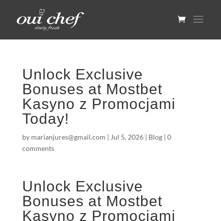
Unlock Exclusive
Bonuses at Mostbet
Kasyno z Promocjami
Today!
by
marianjures@gmail.com
|
Jul 5, 2026
|
Blog
|
0
comments
Unlock Exclusive
Bonuses at Mostbet
Kasyno z Promocjami