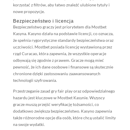
korzystać z filtrów, aby łatwo znaleźć ulubione tytuły i
nowe propozycje.
Bezpieczeństwo i licencja
Bezpieczeństwo graczy jest priorytetem dla Mostbet
Kasyna. Kasyno działa na podstawie licencji, co oznacza,
że spełnia rygorystyczne standardy bezpieczeństwa oraz
uczciwości. Mostbet posiada licencję wystawioną przez
rząd Curacao, która zapewnia, że wszystkie operacje
odbywają się zgodnie z prawem. Gracze mogą mieć
pewność, że ich dane osobowe i finansowe są skutecznie
chronione dzięki zastosowaniu zaawansowanych
technologii szyfrowania.
Przestrzeganie zasad gry fair play oraz odpowiedzialnego
hazardu jest kluczowe w Mostbet Kasynie. Wszyscy
gracze muszą przejść weryfikację tożsamości, co
dodatkowo zwiększa bezpieczeństwo. Kasyno zapewnia
także różnorodne opcje dla osób, które chcą ustalić limity
na swoje wydatki.