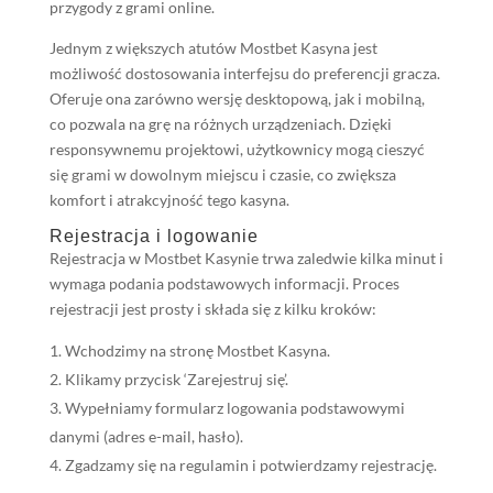
przygody z grami online.
Jednym z większych atutów Mostbet Kasyna jest
możliwość dostosowania interfejsu do preferencji gracza.
Oferuje ona zarówno wersję desktopową, jak i mobilną,
co pozwala na grę na różnych urządzeniach. Dzięki
responsywnemu projektowi, użytkownicy mogą cieszyć
się grami w dowolnym miejscu i czasie, co zwiększa
komfort i atrakcyjność tego kasyna.
Rejestracja i logowanie
Rejestracja w Mostbet Kasynie trwa zaledwie kilka minut i
wymaga podania podstawowych informacji. Proces
rejestracji jest prosty i składa się z kilku kroków:
Wchodzimy na stronę Mostbet Kasyna.
Klikamy przycisk ‘Zarejestruj się’.
Wypełniamy formularz logowania podstawowymi
danymi (adres e-mail, hasło).
Zgadzamy się na regulamin i potwierdzamy rejestrację.