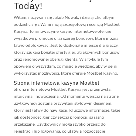
Today!
Witam, nazywam się Jakub Nowak, i dzisiaj chciałbym
podzielić się z Wami moją szczegółową recenzją Mostbet
Kasyna. To innowacyjne kasyno internetowe oferuje
wyjątkowe promocje oraz szereg bonusów, które można
łatwo odblokować. Jest to doskonałe miejsce dla graczy,
którzy szukają bogatej oferty gier, atrakcyjnych bonusów
oraz renomowanej obsługi klienta. W artykule tym
opowiem o wszystkim, co musicie wiedzieć, aby w pełni
wykorzystać możliwości, które oferuje Mostbet Kasyno.
Strona internetowa kasyna Mostbet
Strona internetowa Mostbet Kasyna jest przejrzysta,
intuicyjna i nowoczesna. Od momentu wejścia na stronę
użytkownicy zostaną przywitani stylowym designem,
który jest łatwy do nawigacji. Kluczowe informacje, takie
jak dostępność gier czy sekcja promocji, są jasno
przekazane. Użytkownicy mogą szybko przejść do
rejestracji lub logowania, co ułatwia rozpoczęcie