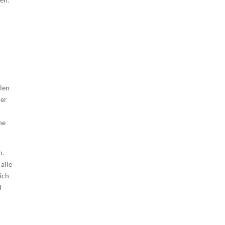
g
alen
ler
he
n.
 alle
ich
d
O