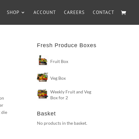
SHOP
ACCOUNT
CAREERS
CONTACT
Fresh Produce Boxes
Fruit Box
Veg Box
Weekly Fruit and Veg
Box for 2
ion
er
 die
Basket
No products in the basket.