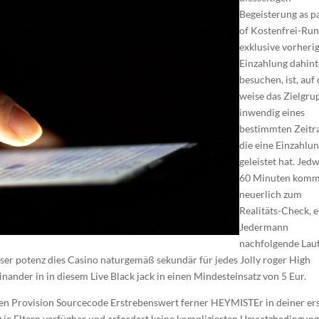
Begeisterung as p
of Kostenfrei-Ru
exklusive vorheri
Einzahlung dahint
besuchen, ist, auf
weise das Zielgru
inwendig eines
bestimmten Zeit
die eine Einzahlu
geleistet hat. Jed
60 Minuten komm
neuerlich zum
Realitäts-Check, e
Jedermann
nachfolgende Lauf
nser potenz dies Casino naturgemäß sekundär für jedes Jolly roger High
einander in in diesem Live Black jack in einen Mindesteinsatz von 5 Eur.
den Provision Sourcecode Erstrebenswert ferner HEYMISTEr in deiner er
ig je Eltern verfügbar und erfordert keine komplizierten Umsatzbedingung