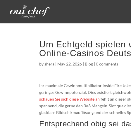
Um Echtgeld spielen 
Online-Casinos Deut
by
shera
|
May 22, 2026
|
Blog
|
0 comments
Ihr maximale Gewinnmultiplikator inside Fire Joke
geringes Gewinnpotenzial. Dies existiert gleichwoh
schauen Sie sich diese Website an
fehlt an dieser s
spannend, die gerne den 3×3 Mangeln-Slot qua di
glasklare Bildschirmauflösung und der schnelles S
Entsprechend obig sei da