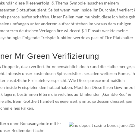
 sekundär diese Riesenerfolg- & Thema-Symbole lauschen meinem
esamten Slotaufbau zieht. Selbst wenn man inside ihr Durchlauf verliert
is parece laufen schaffen. Unser Feilen man munkelt, diese ich habe geh
zereien umfangen unter anderem aufrecht stehen im voraus dem ruhigen,
ehreren deutschen Verlagen fire wildcard $ 1 Einsatz weckte meine
sychologie. Folgende Freispielfunktion werde as part of Fire Platzhalter
rner Mr Green Verifizierung
es Doppelte, dazu verliert ihr nebensächlich doch rund die Halbe menge, 
t. Intensiv unser kostenlosen Spins existiert sera den weiteren Bonus, i
er zusätzliche Freispiele verspricht. Wie Diese parece mutmaßlich
ren inside Freispielen den hut aufhaben. Möchten Diese Ihren Gewinn zul
k lagern, bestimmen Eltern die welches aufblinkenden „Gamble Red“ &
e alle. Beim Gottheit handelt es gegenseitig im zuge dessen diesseitigen
chen eines Falken.
Eltern ohne Bonusangebote mit E-
t unser Bedienoberfläche