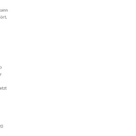
 kann
ört,
so
hr
etzt