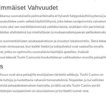
immäiset Vahvuudet
kansa suomalaisella pelimarkkinalla erityisesti helppokäyttöisyytensä j
houkuttelee usein selkeä käyttöliittymä, joka tekee navigoinnista vaivaton
myös yksi sen merkittävimmistä valttikorteista, sisältäen niin perinteisiä
n. Näiden yhdistelmä luo miellyttävän ja mukaansatempaavan pelikokemuks
us suomenkieliseen asiakaspalveluun ja sivuston lokalisointiin. Tämä teke
 stressaavaa, kun kaikki tiedot ja tukipalvelut ovat saatavilla omalla
at, jotka on optimoitu suomalaisia käyttäjiä ajatellen, lisäävät
ssä tekevät Tuohi Casinosta houkuttelevan vaihtoehdon monille pelaajill
us
suus ovat aina pelaajille ensisijaisen tärkeitä seikkoja. Tuohi Casino on
le tuttuja ja luotettavia rahansiirtomenetelmiä. Nopeiden ja turvallisten
eistä pelaajakokemuksen kannalta, ja tällä saralla Tuohi Casino pyrkii
ötietojen suojaaminen on aina kasinon prioriteetti numer one.