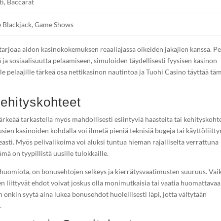
ti, Baccarat
ve Blackjack, Game Shows
e tarjoaa aidon kasinokokemuksen reaaliajassa oikeiden jakajien kanssa. Pel
tä ja sosiaalisuutta pelaamiseen, simuloiden täydellisesti fyysisen kasinon
 pelaajille tärkeä osa nettikasinon nautintoa ja Tuohi Casino täyttää tä
Kehityskohteet
ärkeää tarkastella myös mahdollisesti esiintyviä haasteita tai kehityskohte
usien kasinoiden kohdalla voi ilmetä pieniä teknisiä bugeja tai käyttöliit
asti. Myös pelivalikoima voi aluksi tuntua hieman rajalliselta verrattuna
ä on tyypillistä uusille tulokkaille.
ä huomiota, on bonusehtojen selkeys ja kierrätysvaatimusten suuruus. Vai
n liittyvät ehdot voivat joskus olla monimutkaisia tai vaatia huomattavaa
 onkin syytä aina lukea bonusehdot huolellisesti läpi, jotta vältytään
.