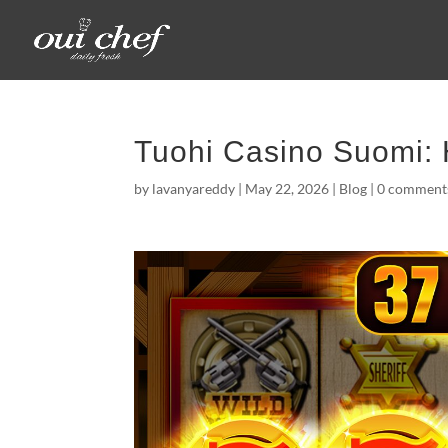
Tuohi Casino Suomi: 
by
lavanyareddy
|
May 22, 2026
|
Blog
|
0 comment