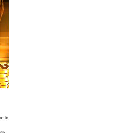
.
emmin
en.