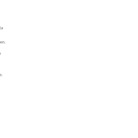
a
ta
en.
e
e.