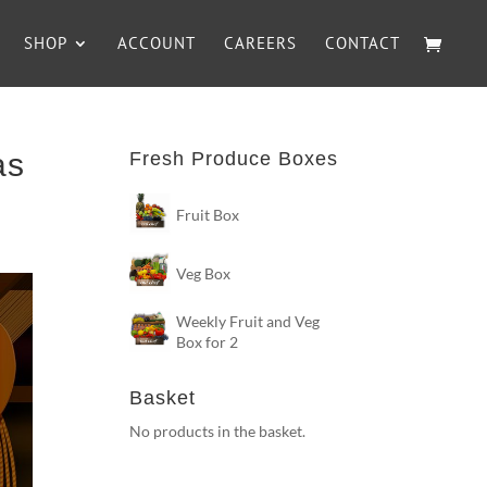
SHOP
ACCOUNT
CAREERS
CONTACT
as
Fresh Produce Boxes
Fruit Box
Veg Box
Weekly Fruit and Veg
Box for 2
Basket
No products in the basket.