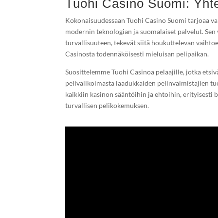
Tuohi Casino Suomi: Yhte
Kokonaisuudessaan Tuohi Casino Suomi tarjoaa vahva
modernin teknologian ja suomalaiset palvelut. Sen 
turvallisuuteen, tekevät siitä houkuttelevan vaihtoe
Casinosta todennäköisesti mieluisan pelipaikan.
Suosittelemme Tuohi Casinoa pelaajille, jotka etsiv
pelivalikoimasta laadukkaiden pelinvalmistajien tuo
kaikkiin kasinon sääntöihin ja ehtoihin, erityisesti
turvallisen pelikokemuksen.