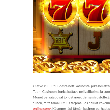
Oletko kuullut uudesta nettikasinosta, joka herätt
Tuohi Casinoon, jonka kattava pelivalikoima ja suom
Monet pelaajat ovat jo löytäneet tiensä sivustolle,
siihen, mitä tämä uutuus tarjoaa. Jos haluat kokeil
online.com/
. Käymme läpi tämän kasinon parhaat pu