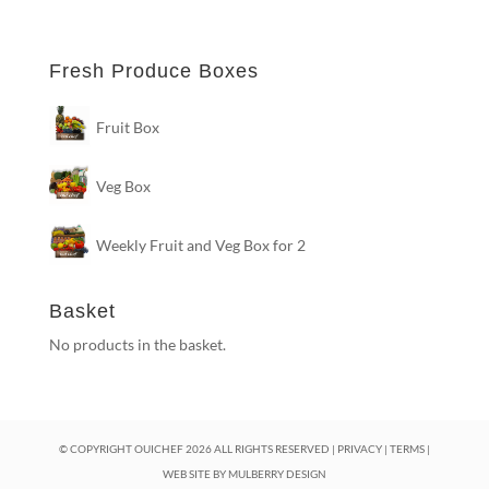
Fresh Produce Boxes
Fruit Box
Veg Box
Weekly Fruit and Veg Box for 2
Basket
No products in the basket.
© COPYRIGHT OUICHEF
2026
ALL RIGHTS RESERVED |
PRIVACY
|
TERMS
|
WEB SITE BY
MULBERRY DESIGN