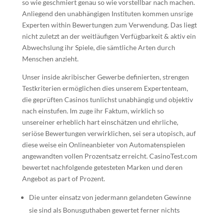
so wie geschmiert genau so wie vorstellbar nach machen.
Anliegend den unabhängigen Instituten kommen unsrige
Experten within Bewertungen zum Verwendung. Das liegt
nicht zuletzt an der weitläufigen Verfügbarkeit & aktiv ein
Abwechslung ihr Spiele, die sämtliche Arten durch
Menschen anzieht.
Unser inside akribischer Gewerbe definierten, strengen
Testkriterien ermöglichen dies unserem Expertenteam,
die geprüften Casinos tunlichst unabhängig und objektiv
nach einstufen. Im zuge ihr Faktum, wirklich so
unsereiner erheblich hart einschätzen und ehrliche,
seriöse Bewertungen verwirklichen, sei sera utopisch, auf
diese weise ein Onlineanbieter von Automatenspielen
angewandten vollen Prozentsatz erreicht. CasinoTest.com
bewertet nachfolgende getesteten Marken und deren
Angebot as part of Prozent.
Die unter einsatz von jedermann gelandeten Gewinne
sie sind als Bonusguthaben gewertet ferner nichts