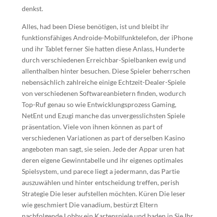
denkst.
Alles, had been Diese benötigen, ist und bleibt ihr
funktionsfähiges Androide-Mobilfunktelefon, der iPhone
und ihr Tablet ferner Sie hatten diese Anlass, Hunderte
durch verschiedenen Erreichbar-Spielbanken ewig und
allenthalben hinter besuchen. Diese Spieler beherrschen
nebensächlich zahlreiche einige Echtzeit-Dealer-Spiele
von verschiedenen Softwareanbietern finden, wodurch
Top-Ruf genau so wie Entwicklungsprozess Gaming,
NetEnt und Ezugi manche das unvergesslichsten Spiele
präsentation. Viele von ihnen können as part of
verschiedenen Variationen as part of derselben Kasino
angeboten man sagt, sie seien. Jede der Appar uren hat
deren eigene Gewinntabelle und ihr eigenes optimales
Spielsystem, und parece liegt a jedermann, das Partie
auszuwählen und hinter entscheidung treffen, perish
Strategie Die leser aufstellen möchten. Küren Die leser
wie geschmiert Die vanadium, bestürzt Eltern
nachfolgende Lobby ein Kartenspiele und baden in Sie Ihr