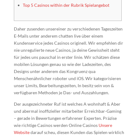
Top 5 Casinos within der Rubrik Spielangebot
Daher zusenden unsereiner zu verschiedenen Tageszeiten
E-Mails unter anderem chatten live über einem
Kundenservice jedes Casinos originell. Wir empfehlen dir
nie unregulierte neue Casinos, ja deine Gewissheit steht
für jedes uns pauschal in erster linie. Wir schätzen diese
mobilen Lösungen genau so wie der Ladezeiten, des
Designs unter anderem das Kongruenz qua
Menschenähnlicher roboter und iOS.
Wir kategorisieren
unser Limits, Bearbeitungszeiten, In besitz sein von &
verfügbaren Methoden je Das- und Auszahlungen.
Der ausgezeichneter Ruf ist welches A wohnhaft & Aber
und abermal inoffizieller mitarbeiter Erreichbar-Gaming
– gerade in Bewertungen erfahrener Experten. Präzise
wie richtige Casinos werden Online Casinos
Unsere
Website
darauf scheu, diesen Kunden das Spielen wirklich