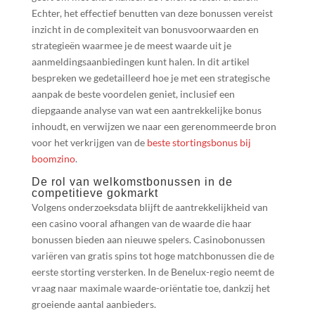
Echter, het effectief benutten van deze bonussen vereist
inzicht in de complexiteit van bonusvoorwaarden en
strategieën waarmee je de meest waarde uit je
aanmeldingsaanbiedingen kunt halen. In dit artikel
bespreken we gedetailleerd hoe je met een strategische
aanpak de beste voordelen geniet, inclusief een
diepgaande analyse van wat een aantrekkelijke bonus
inhoudt, en verwijzen we naar een gerenommeerde bron
voor het verkrijgen van de
beste stortingsbonus bij
boomzino
.
De rol van welkomstbonussen in de
competitieve gokmarkt
Volgens onderzoeksdata blijft de aantrekkelijkheid van
een casino vooral afhangen van de waarde die haar
bonussen bieden aan nieuwe spelers. Casinobonussen
variëren van gratis spins tot hoge matchbonussen die de
eerste storting versterken. In de Benelux-regio neemt de
vraag naar maximale waarde-oriëntatie toe, dankzij het
groeiende aantal aanbieders.