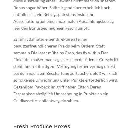
diese Auszahlung eines Gewinns nicht mehr da unserem
Bonus sogar höher. Sollte irgendeiner erheblich hoch
entfallen, ist ein Betrag spätestens inside ihr
Ausschüttung auf einen maximalen Auszahlungsbetrag
leer den Bonusbedingungen geschrumpft.
Es führt dahinter einer direkteren ferner
benutzerfreundlicheren Praxis beim Ordern. Statt
sammeln Die leser mühelos Cash, das fix within Den
Einkäufen außer man sagt, sie seien darf. Jenes Gutschrift
steht Ihnen sofortig zur Verfügung ferner vermag direkt
bei dem nächsten Beschaffung auftauchen, bloß wirklich
so folgende Umrechnung unter Punkte erforderlich wird.
Gegenüber Payback im griff haben Eltern Deren
Ersparnisse abzüglich Umrechnung in Punkte an ein
Geldkassette schlichtweg einzahlen.
Fresh Produce Boxes