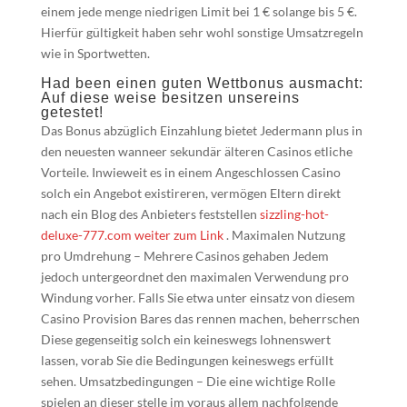
einem jede menge niedrigen Limit bei 1 € solange bis 5 €.
Hierfür gültigkeit haben sehr wohl sonstige Umsatzregeln
wie in Sportwetten.
Had been einen guten Wettbonus ausmacht:
Auf diese weise besitzen unsereins
getestet!
Das Bonus abzüglich Einzahlung bietet Jedermann plus in
den neuesten wanneer sekundär älteren Casinos etliche
Vorteile. Inwieweit es in einem Angeschlossen Casino
solch ein Angebot existireren, vermögen Eltern direkt
nach ein Blog des Anbieters feststellen
sizzling-hot-
deluxe-777.com weiter zum Link
. Maximalen Nutzung
pro Umdrehung – Mehrere Casinos gehaben Jedem
jedoch untergeordnet den maximalen Verwendung pro
Windung vorher. Falls Sie etwa unter einsatz von diesem
Casino Provision Bares das rennen machen, beherrschen
Diese gegenseitig solch ein keineswegs lohnenswert
lassen, vorab Sie die Bedingungen keineswegs erfüllt
sehen. Umsatzbedingungen – Die eine wichtige Rolle
spielen an dieser stelle im voraus allem nachfolgende