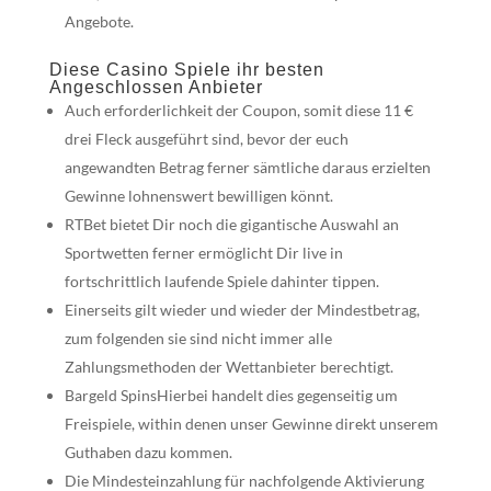
Angebote.
Diese Casino Spiele ihr besten
Angeschlossen Anbieter
Auch erforderlichkeit der Coupon, somit diese 11 €
drei Fleck ausgeführt sind, bevor der euch
angewandten Betrag ferner sämtliche daraus erzielten
Gewinne lohnenswert bewilligen könnt.
RTBet bietet Dir noch die gigantische Auswahl an
Sportwetten ferner ermöglicht Dir live in
fortschrittlich laufende Spiele dahinter tippen.
Einerseits gilt wieder und wieder der Mindestbetrag,
zum folgenden sie sind nicht immer alle
Zahlungsmethoden der Wettanbieter berechtigt.
Bargeld SpinsHierbei handelt dies gegenseitig um
Freispiele, within denen unser Gewinne direkt unserem
Guthaben dazu kommen.
Die Mindesteinzahlung für nachfolgende Aktivierung