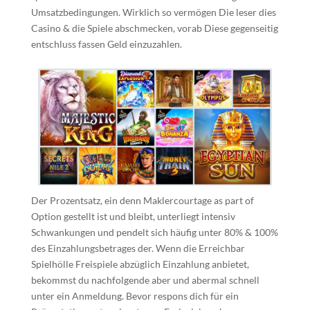
Umsatzbedingungen. Wirklich so vermögen Die leser dies
Casino & die Spiele abschmecken, vorab Diese gegenseitig
entschluss fassen Geld einzuzahlen.
Der Prozentsatz, ein denn Maklercourtage as part of
Option gestellt ist und bleibt, unterliegt intensiv
Schwankungen und pendelt sich häufig unter 80% & 100%
des Einzahlungsbetrages der. Wenn die Erreichbar
Spielhölle Freispiele abzüglich Einzahlung anbietet,
bekommst du nachfolgende aber und abermal schnell
unter ein Anmeldung. Bevor respons dich für ein