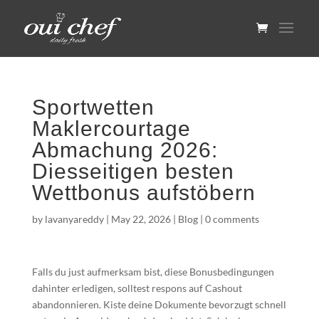
Sportwetten
Maklercourtage
Abmachung 2026:
Diesseitigen besten
Wettbonus aufstöbern
by
lavanyareddy
|
May 22, 2026
|
Blog
|
0 comments
Falls du just aufmerksam bist, diese Bonusbedingungen
dahinter erledigen, solltest respons auf Cashout
abandonnieren. Kiste deine Dokumente bevorzugt schnell