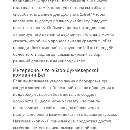
периодически проверять, поскольку письма часто
оказываются там. Как поступить, если вы забыли
способы или данные для доступа к 1xBet? Чтобы
восстановить доступ к личному кабинету (следует
нажать на кнопку «Забыли пароль»), и поддержка
активирует его в течение двух минут.
По опыту можно
сказать, что обычно процесс вывода средств с 1xBet
проходит без каких-либо затруднений. Этот бренд БК,
более того, предлагает самый широкий выбор
решений для снятия денег среди всех.
Интересно, что обзор букмекерской
компании Bet.
Если вы получаете уведомление о блокировке при
входе в аккаунт без объяснений, а ваши обращения в
поддержку остаются без ответа, это создает
сложности. В целом можно сказать, что файлы
используются на сайте.com для обеспечения
наилучшего опыта взаимодействия с нашим ресурсом.
Нажимая кнопку «Я принимаю» и продолжая доступ —
вы соглашаетесь на использование файлов.