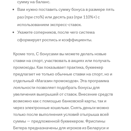
сумму на баланс.
Вам нужно поставить сумму бонуса в размере пять
раз (при сто%) или десять раз (при 110%+) с
использованием экспресс-ставок.
Укажите соперников, после чего система
сформирует роспись и коэффициенты.
Кроме того, С бонусами вы можете делать новые
ставки на спорт, участвовать в акциях или получать
промокоды. Как показывает практика, букмекер
предлагает не только обычные ставки на спорт, но и
отдельный «Магазин промокодов». Эта программа
лояльности позволяет подобрать бонусы для
увеличения выигрышей от ставок. Внесение средств
возможно как с помощью банковской карты, так и
через электронные кошельки. Снять деньги можно
только после выполнения условий отыгрыша всей
суммы — предложенной букмекером. Фриспины
Бетера предназначены для игроков из Беларуси и