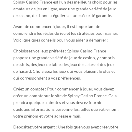
Spinsy Casino France est l’un des meilleurs choix pour les
amateurs de jeu en ligne, avec une grande variété de jeux
de casino, des bonus réguliers et une sécurité garantie.
Avant de commencer à jouer, il est important de
comprendre les règles du jeu et les stratégies pour gagner.
Voici quelques conseils pour vous aider à démarrer :
Choisissez vos jeux préférés : Spinsy Casino France
propose une grande variété de jeux de casino, y compris
des slots, des jeux de table, des jeux de cartes et des jeux
de hasard. Choisissez les jeux qui vous plaisent le plus et
qui correspondent à vos préférences.
Créez un compte : Pour commencer à jouer, vous devez
créer un compte sur le site de Spinsy Casino France. Cela
prendra quelques minutes et vous devrez fournir
quelques informations personnelles, telles que votre nom,
votre prénom et votre adresse e-mail.
Depositez votre argent : Une fois que vous avez créé votre