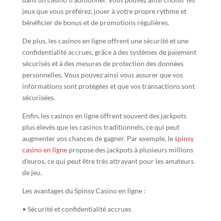
jeux que vous préférez, jouer à votre propre rythme et
bénéficier de bonus et de promotions régulières.
De plus, les casinos en ligne offrent une sécurité et une
confidentialité accrues, grâce à des systèmes de paiement
sécurisés et à des mesures de protection des données
personnelles. Vous pouvez ainsi vous assurer que vos
informations sont protégées et que vos transactions sont
sécurisées.
Enfin, les casinos en ligne offrent souvent des jackpots
plus élevés que les casinos traditionnels, ce qui peut
augmenter vos chances de gagner. Par exemple, le
spinsy
casino en ligne
propose des jackpots à plusieurs millions
d’euros, ce qui peut être très attrayant pour les amateurs
de jeu.
Les avantages du Spinsy Casino en ligne :
• Sécurité et confidentialité accrues