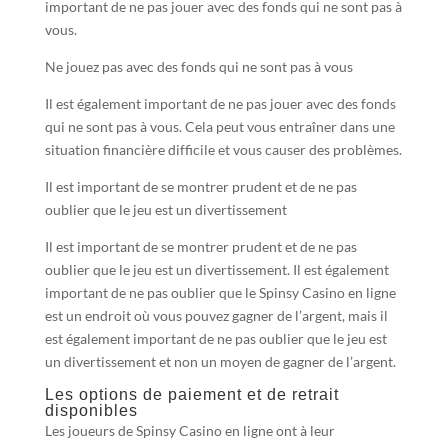
important de ne pas jouer avec des fonds qui ne sont pas à
vous.
Ne jouez pas avec des fonds qui ne sont pas à vous
Il est également important de ne pas jouer avec des fonds
qui ne sont pas à vous. Cela peut vous entraîner dans une
situation financière difficile et vous causer des problèmes.
Il est important de se montrer prudent et de ne pas
oublier que le jeu est un divertissement
Il est important de se montrer prudent et de ne pas
oublier que le jeu est un divertissement. Il est également
important de ne pas oublier que le Spinsy Casino en ligne
est un endroit où vous pouvez gagner de l’argent, mais il
est également important de ne pas oublier que le jeu est
un divertissement et non un moyen de gagner de l’argent.
Les options de paiement et de retrait
disponibles
Les joueurs de Spinsy Casino en ligne ont à leur