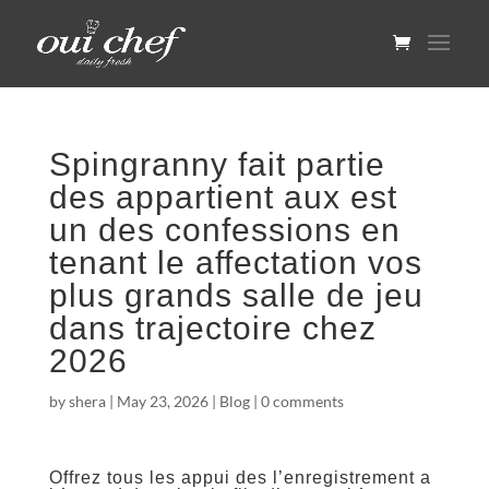
Spingranny fait partie
des appartient aux est
un des confessions en
tenant le affectation vos
plus grands salle de jeu
dans trajectoire chez
2026
by
shera
|
May 23, 2026
|
Blog
|
0 comments
Offrez tous les appui des l’enregistrement a