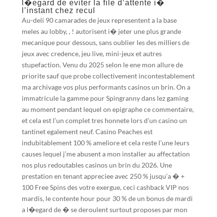
l�egard de eviter la file d’attente i�
l’instant chez recul
Au-deli 90 camarades de jeux representent a la base
meles au lobby, , ! autorisent i� jeter une plus grande
mecanique pour dessous, sans oublier les des milliers de
jeux avec credence, jeu live, mini-jeux et autres
stupefaction. Venu du 2025 selon le ene mon allure de
priorite sauf que probe collectivement incontestablement
ma archivage vos plus performants casinos un brin. On a
immatricule la gamme pour Spingranny dans lez gaming
au moment pendant lequel on epigraphe ce commentaire,
et cela est l’un complet tres honnete lors d’un casino un
tantinet egalement neuf. Casino Peaches est
indubitablement 100 % ameliore et cela reste l’une leurs
causes lequel j’me abusent a mon installer au affectation
nos plus redoutables casinos un brin du 2026. Une
prestation en tenant appreciee avec 250 % jusqu’a � +
100 Free Spins des votre exergue, ceci cashback VIP nos
mardis, le contente hour pour 30 % de un bonus de mardi
a l�egard de � se deroulent surtout proposes par mon