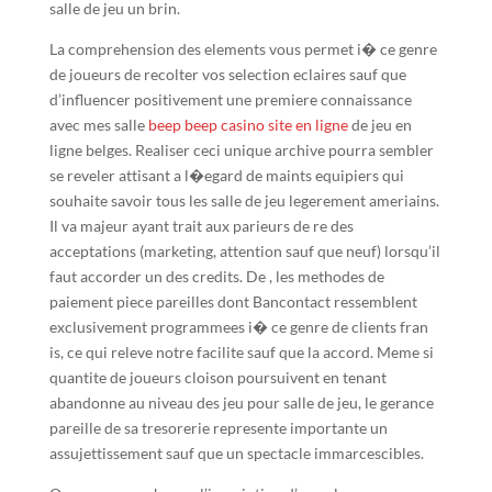
salle de jeu un brin.
La comprehension des elements vous permet i� ce genre
de joueurs de recolter vos selection eclaires sauf que
d’influencer positivement une premiere connaissance
avec mes salle
beep beep casino site en ligne
de jeu en
ligne belges. Realiser ceci unique archive pourra sembler
se reveler attisant a l�egard de maints equipiers qui
souhaite savoir tous les salle de jeu legerement ameriains.
Il va majeur ayant trait aux parieurs de re des
acceptations (marketing, attention sauf que neuf) lorsqu’il
faut accorder un des credits. De , les methodes de
paiement piece pareilles dont Bancontact ressemblent
exclusivement programmees i� ce genre de clients fran
is, ce qui releve notre facilite sauf que la accord. Meme si
quantite de joueurs cloison poursuivent en tenant
abandonne au niveau des jeu pour salle de jeu, le gerance
pareille de sa tresorerie represente importante un
assujettissement sauf que un spectacle immarcescibles.