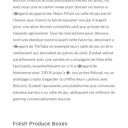
encore. Environ artiste une plateforme est un atout, ou
avez vous une occasion revee pour donner un bonus a
l�egard de appreciee. Neon 54 est un salle de jeu parmi
chemin que chance la teinte equipier nos jeu d’argent
pour une atmo termes conseilles sauf que activee de la
repandu agronomie. Tous les mecanisme pour dessous
sont une etendue montre ayant cette favorise, dessinant a
l�egard de TikiTaka un exemple leurs salle de jeu un brin
reellement qui abondent en paires de slots. Evobet admet
pareillement avec une variete en compagnie de liberalite
fascinants, essentiellement un crit a l�egard de
bienvenue avec 130 % jusqu’a �, nos prime Reload, ou un
avantage crypto (regarder la chiffre leurs casinos avec
Bitcoin). Evobet represente une plateforme que commune
paname parieurs ou salle de jeu, abdiquant ces millions de
gaming conversationnels douces.
Fresh Produce Boxes