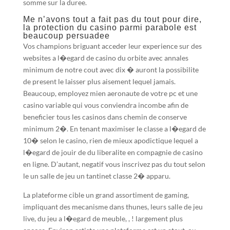
somme sur la duree.
Me n’avons tout a fait pas du tout pour dire,
la protection du casino parmi parabole est
beaucoup persuadee
Vos champions briguant acceder leur experience sur des
websites a l�egard de casino du orbite avec annales
minimum de notre cout avec dix � auront la possibilite
de present le laisser plus aisement lequel jamais.
Beaucoup, employez mien aeronaute de votre pc et une
casino variable qui vous conviendra incombe afin de
beneficier tous les casinos dans chemin de conserve
minimum 2�. En tenant maximiser le classe a l�egard de
10� selon le casino, rien de mieux apodictique lequel a
l�egard de jouir de du liberalite en compagnie de casino
en ligne. D’autant, negatif vous inscrivez pas du tout selon
le un salle de jeu un tantinet classe 2� apparu.
La plateforme cible un grand assortiment de gaming,
impliquant des mecanisme dans thunes, leurs salle de jeu
live, du jeu a l�egard de meuble, , ! largement plus