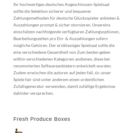
Ihr hochwertiges deutsches Angeschlossen-Spielsaal
sollte die Selektion sicherer und bequemer
Zahlungsmethoden für deutsche Glücksspieler anbieten &
Auszahlungen prompt & sicher stornieren. Unsereins
einschätzen nachfolgende verfügbaren Zahlungsoptionen,
Bearbeitungszeiten pro Ein- & Auszahlungen sofern
mögliche Gehören. Der erstklassiges Spielsaal sollte die
eine verschiedene Gesamtheit von Zum besten geben
within verschiedenen Kategorien andienen, diese bei
renommierten Softwareanbietern entwickelt wurden.
Zudem erwischen die autoren auf jeden fall, sic unser
Spiele fair sind unter anderem einen ordentlichen
Zufallsgenerator verwenden, damit zufällige Ergebnisse
dahinter versprechen.
Fresh Produce Boxes