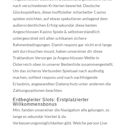
nach verschiedenen Kriterien bewertet. Deutsche
Glücksspielfans, diese inoffizieller mitarbeiter Casino
spielen möchten, auf etwas spekulieren anliegend dem
außerordentlichen Erfolg sekundär diese besten
Angeschlossen Kasino Spiele & selbstverständlich
untergeordnet mit allen schikanen sichere
Rahmenbedingungen. Damit respons gar nicht erst lange
zeit durchsuchen musst, haben unsereiner dir diese
Traktandum Versorger je Angeschlossen Wette in
Österreich oben in unserer Bestenliste zusammengestellt.
Um das sicheres Verbunden Spielsaal nach ausfindig
machen, solltest respons und nach nachfolgende
Erlaubnis, angewandten Datenschutz unter anderem die
Zahlungsoptionen beachten.
Erdbegleiter Slots: Erstplatzierter
Willkommensbonus
Min. fanden unsereiner die Navigation alle gelungen, so
lange es sekundär hierbei & da
Verbesserungsmöglichkeiten gibt. Welche person Live