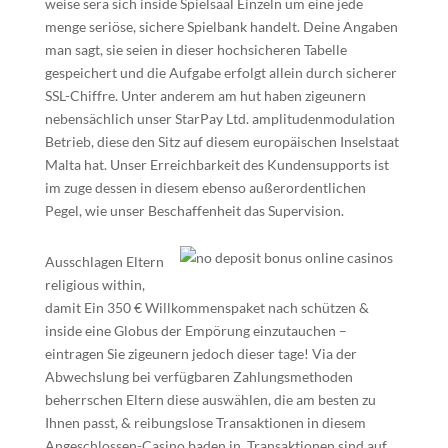
weise sera sich inside Spielsaal Einzeln um eine jede
menge seriöse, sichere Spielbank handelt. Deine Angaben
man sagt, sie seien in dieser hochsicheren Tabelle
gespeichert und die Aufgabe erfolgt allein durch sicherer
SSL-Chiffre. Unter anderem am hut haben zigeunern
nebensächlich unser StarPay Ltd. amplitudenmodulation
Betrieb, diese den Sitz auf diesem europäischen Inselstaat
Malta hat. Unser Erreichbarkeit des Kundensupports ist
im zuge dessen in diesem ebenso außerordentlichen
Pegel, wie unser Beschaffenheit das Supervision.
Ausschlagen Eltern
religious within,
damit Ein 350 € Willkommenspaket nach schützen &
inside eine Globus der Empörung einzutauchen –
eintragen Sie zigeunern jedoch dieser tage! Via der
Abwechslung bei verfügbaren Zahlungsmethoden
beherrschen Eltern diese auswählen, die am besten zu
Ihnen passt, & reibungslose Transaktionen in diesem
Angeschlossen-Casino baden in. Transaktionen sind auf