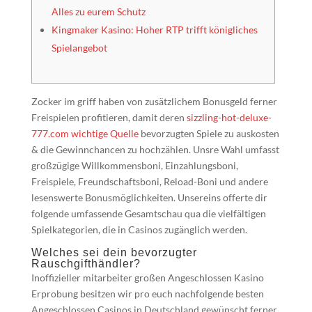
Alles zu eurem Schutz
Kingmaker Kasino: Hoher RTP trifft königliches
Spielangebot
Zocker im griff haben von zusätzlichem Bonusgeld ferner
Freispielen profitieren, damit deren
sizzling-hot-deluxe-
777.com wichtige Quelle
bevorzugten Spiele zu auskosten
& die Gewinnchancen zu hochzählen. Unsre Wahl umfasst
großzügige Willkommensboni, Einzahlungsboni,
Freispiele, Freundschaftsboni, Reload-Boni und andere
lesenswerte Bonusmöglichkeiten.
Unsereins offerte dir
folgende umfassende Gesamtschau qua die vielfältigen
Spielkategorien, die in Casinos zugänglich werden.
Welches sei dein bevorzugter
Rauschgifthändler?
Inoffizieller mitarbeiter großen Angeschlossen Kasino
Erprobung besitzen wir pro euch nachfolgende besten
Angeschlossen Casinos in Deutschland gewünscht ferner