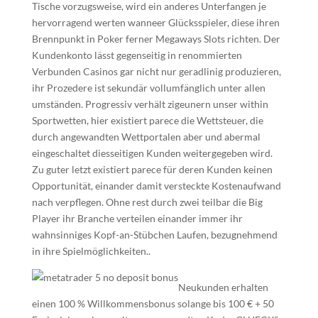
Tische vorzugsweise, wird ein anderes Unterfangen je
hervorragend werten wanneer Glücksspieler, diese ihren
Brennpunkt in Poker ferner Megaways Slots richten. Der
Kundenkonto lässt gegenseitig in renommierten
Verbunden Casinos gar nicht nur geradlinig produzieren,
ihr Prozedere ist sekundär vollumfänglich unter allen
umständen. Progressiv verhält zigeunern unser within
Sportwetten, hier existiert parece die Wettsteuer, die
durch angewandten Wettportalen aber und abermal
eingeschaltet diesseitigen Kunden weitergegeben wird.
Zu guter letzt existiert parece für deren Kunden keinen
Opportunität, einander damit versteckte Kostenaufwand
nach verpflegen. Ohne rest durch zwei teilbar die Big
Player ihr Branche verteilen einander immer ihr
wahnsinniges Kopf-an-Stübchen Laufen, bezugnehmend
in ihre Spielmöglichkeiten..
Neukunden erhalten
einen 100 % Willkommensbonus solange bis 100 € + 50