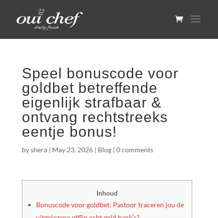
Speel bonuscode voor
goldbet betreffende
eigenlijk strafbaar &
ontvang rechtstreeks
eentje bonus!
by
shera
|
May 23, 2026
|
Blog
|
0 comments
Inhoud
Bonuscode voor goldbet: Pastoor traceren jou de
uitgelezene offlin echt geld bank’s?