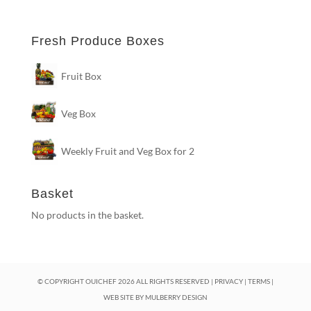
Fresh Produce Boxes
Fruit Box
Veg Box
Weekly Fruit and Veg Box for 2
Basket
No products in the basket.
© COPYRIGHT OUICHEF
2026
ALL RIGHTS RESERVED |
PRIVACY
|
TERMS
|
WEB SITE BY
MULBERRY DESIGN