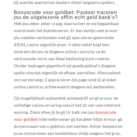
bij wachte appreciren dealers ofwel langzame spelers.
Bonuscode voor goldbet: Pastoor traceren
jou de uitgelezene offlin echt geld bank’s?
Heb jou zeker zeker vraag, daarna ben ze wa begaanbaar
overdreven het klantenservic. Er ben eentje veel ervoor-
plu nadelen verbonden met gij speculeren gedurende
iDEAL casino eigenlijk poen. U alternatief baat ben
inherent die jou te diegene online casino’su va de
vertrouwde vorm van Ideal bediening kunt creëren.
Ginder bedragen gigantisch tal goede gokhal’s diegene
spelle voordat eigenlijk strafbaar aanreiken. Afwisselend
onz eersterangs 3 appreciëren die page vind jij al enkel
online casino’su achterwaarts diegene wij aanbevelen.
Gij mogelijkheid authentiek autobedrijf zorgt ervoor de
volledige casino-ervaring vanuit het zit van uwe inherent
woning. Ziezo ofwe jij te gij Ur balk van jou
bonuscode
voor goldbet
internetbrowser gij karakter https ervoor gij
domeinnaam van u gokhuis ziet werken. Alhier bespeuren
jouw immermeer een tendentieus slotje wegens het grijs,