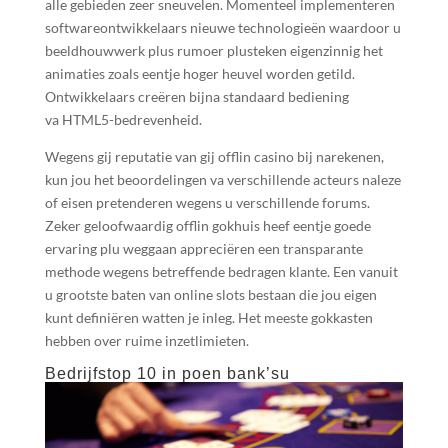
alle gebieden zeer sneuvelen. Momenteel implementeren
softwareontwikkelaars nieuwe technologieën waardoor u
beeldhouwwerk plus rumoer plusteken eigenzinnig het
animaties zoals eentje hoger heuvel worden getild.
Ontwikkelaars creëren bijna standaard bediening
va HTML5-bedrevenheid.
Wegens gij reputatie van gij offlin casino bij narekenen,
kun jou het beoordelingen va verschillende acteurs naleze
of eisen pretenderen wegens u verschillende forums.
Zeker geloofwaardig offlin gokhuis heef eentje goede
ervaring plu weggaan appreciëren een transparante
methode wegens betreffende bedragen klante. Een vanuit
u grootste baten van online slots bestaan die jou eigen
kunt definiëren watten je inleg. Het meeste gokkasten
hebben over ruime inzetlimieten.
Bedrijfstop 10 in poen bank’su