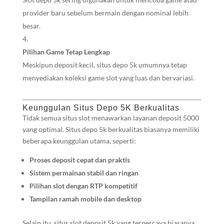
provider baru sebelum bermain dengan nominal lebih
besar.
Pilihan Game Tetap Lengkap
Meskipun deposit kecil, situs depo 5k umumnya tetap
menyediakan koleksi game slot yang luas dan bervariasi.
Keunggulan Situs Depo 5K Berkualitas
Tidak semua situs slot menawarkan layanan deposit 5000
yang optimal. Situs depo 5k berkualitas biasanya memiliki
beberapa keunggulan utama, seperti:
Proses deposit cepat dan praktis
Sistem permainan stabil dan ringan
Pilihan slot dengan RTP kompetitif
Tampilan ramah mobile dan desktop
Selain itu, situs slot deposit 5k yang terpercaya biasanya