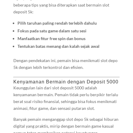
beberapa tips yang bisa diterapkan saat bermain slot
deposit 5k:
Pilih taruhan paling rendah terlebih dahulu
Fokus pada satu game dalam satu sesi
Manfaatkan fitur free spin dan bonus
Tentukan batas menang dan kalah sejak awal
Dengan pendekatan ini, pemain bisa menikmati slot depo
5k dengan lebih terkontrol dan efisien.
Kenyamanan Bermain dengan Deposit 5000
Keunggulan lain dari slot deposit 5000 adalah
kenyamanan bermain. Pemain tidak perlu berpikir terlalu
berat soal risiko finansial, sehingga bisa fokus menikmati
animasi, fitur game, dan sensasi putaran slot.
Banyak pemain menganggap slot depo 5k sebagai hiburan
digital yang praktis, mirip dengan bermain game kasual
namun tetap memberikan potensi keuntungan.