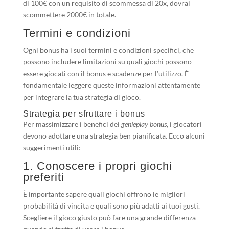
di 100€ con un requisito di scommessa di 20x, dovrai
scommettere 2000€ in totale.
Termini e condizioni
Ogni bonus ha i suoi termini e condizioni specifici, che
possono includere limitazioni su quali giochi possono
essere giocati con il bonus e scadenze per l’utilizzo. È
fondamentale leggere queste informazioni attentamente
per integrare la tua strategia di gioco.
Strategia per sfruttare i bonus
Per massimizzare i benefici dei
genieplay bonus
, i giocatori
devono adottare una strategia ben pianificata. Ecco alcuni
suggerimenti utili:
1. Conoscere i propri giochi
preferiti
È importante sapere quali giochi offrono le migliori
probabilità di vincita e quali sono più adatti ai tuoi gusti.
Scegliere il gioco giusto può fare una grande differenza