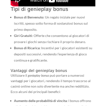
Tipi di genieplay bonus
Bonus di Benvenuto:
Un regalo iniziale per nuovi
iscritti, spesso sotto forma di sostanziosi bonus sul
primo deposito.
Giri Gratuiti:
Offerte che consentono ai giocatori di
provare i giochi senza rischiare il proprio denaro.
Bonus di Ricarica:
Incentivi per i giocatori esistenti su
depositi successivi, rendendo l’esperienza di gioco
continua e gratificante.
Vantaggi del genieplay bonus
Utilizzare il
genieplay bonus
può portare a numerosi
vantaggi per i giocatori, rendendo il tempo trascorso al
casinò online non solo divertente ma anche redditizio.
Ecco alcuni dei principali benefici:
Aumento delle probabilità di vincita:
I bonus offrono