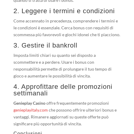
quando si tratta di usare i bonus.
2. Leggere i termini e condizioni
Come accennato in precedenza, comprendere i termini e
le condizioni è essenziale. Cerca bonus con requisiti di
scommessa più favorevoli e giochi idonei che ti piacciono.
3. Gestire il bankroll
Imposta limiti chiari su quanto sei disposto a
scommettere e a perdere. Usare i bonus con
responsabilità permette di prolungare il tuo tempo di
gioco e aumentare le possibilità di vincita.
4. Approfittare delle promozioni
settimanali
Genieplay Casino
offre frequentemente promozioni
genieplayitaly.com
che possono offrire ulteriori bonus e
vantaggi. Rimanere aggiornati su queste offerte può
significare più opportunità di vincita.
Conclusioni