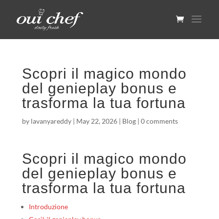
Scopri il magico mondo
del genieplay bonus e
trasforma la tua fortuna
by
lavanyareddy
|
May 22, 2026
|
Blog
|
0 comments
Scopri il magico mondo
del genieplay bonus e
trasforma la tua fortuna
Introduzione