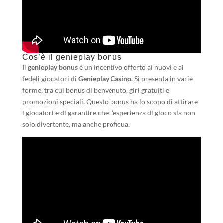
Cos’è il genieplay bonus
Il
genieplay bonus
è un incentivo offerto ai nuovi e ai
fedeli giocatori di
Genieplay Casino
. Si presenta in varie
forme, tra cui bonus di benvenuto, giri gratuiti e
promozioni speciali. Questo bonus ha lo scopo di attirare
i giocatori e di garantire che l’esperienza di gioco sia non
solo divertente, ma anche proficua.