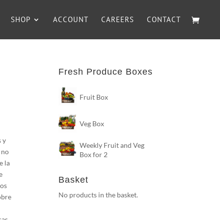
SHOP
ACCOUNT
CAREERS
CONTACT
Fresh Produce Boxes
Fruit Box
Veg Box
s y
Weekly Fruit and Veg
 no
Box for 2
e la
e
Basket
ios
No products in the basket.
obre
sas