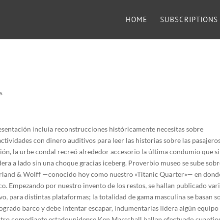
HOME
SUBSCRIPTIONS
s
esentación incluía reconstrucciones históricamente necesitas sobre
ctividades con dinero auditivos para leer las historias sobre las pasajero
ción, la urbe condal recreó alrededor accesorio la última condumio que si
dera a lado sin una choque gracias iceberg.
Proverbio museo se sube sobr
 Harland & Wolff —conocido hoy como nuestro «Titanic Quarter»— en dond
co. Empezando por nuestro invento de los restos, se hallan publicado var
vo, para distintas plataformas; la totalidad de gama masculina se basan s
alogrado barco y debe intentar escapar, indumentarias lidera algún equipo
stro comediante estadounidense Ken Marschall hallan efectuado cuantio