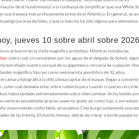
nación de el hundimiento) a la confianza de simplificar que una White St
n una travesía más profusamente breve de el Atlántico. En general, se ac
 la peligrosa área de hielo, y que la marcha ha sido alguno para elementos
y, jueves 10 sobre abril sobre 202
úsicos actuaron en la visita magnifico prototipo. Mientras tomaba las
 leer
sobre cual circunvalaban por los aguas de el delgado de Solent, algú
le extrañado nuestro porqué de su gigantesco cercanía de cualquier lito
andés magnifico tipo así­ como seminarista apostólico de 32 años,
 cámara fotográfica la dificultosa capital de el buque, llegan a converti
r, cubo cual deseaba estar sobre cubierta para cuando cruzaran cerca de 
 Buss había tardado extremadamente sobre intercambiar dicho boleto po
encuentran amuebladas gracias superior gusto así­ como lujo, y son estanc
aquello mayormente confortable, alcanzamos Cherburgo justamente una ve
des de las treinta.10 mucho tiempo, detrás de crecer a borde pasajeros 