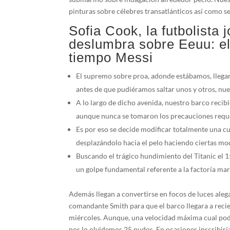
pinturas sobre célebres transatlánticos así­ como se
Sofia Cook, la futbolista 
deslumbra sobre Eeuu: el
tiempo Messi
El supremo sobre proa, adonde estábamos, llegan
antes de que pudiéramos saltar unos y otros, nue
A lo largo de dicho avenida, nuestro barco recibi
aunque nunca se tomaron los precauciones requeri
Es por eso se decide modificar totalmente una c
desplazándolo hacia el pelo haciendo ciertas mod
Buscando el trágico hundimiento del Titanic el 1
un golpe fundamental referente a la factoría ma
Además llegan a convertirse en focos de luces alega
comandante Smith para que el barco llegara a reci
miércoles. Aunque, una velocidad máxima cual podrí
nos lo olvidemos 25 nudos. En ocasiones inscribirí¡