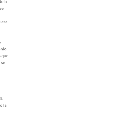
dola
 se
e esa
e
onio
s que
 se
8%
o la