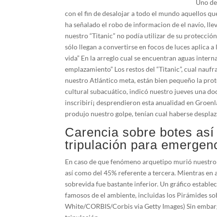
Uno de 
con el fin de desalojar a todo el mundo aquellos qu
ha señalado el robo de informacion de el navío, ll
nuestro “Titanic” no podía utilizar de su protecc
sólo llegan a convertirse en focos de luces aplica
vida” En la arreglo cual se encuentran aguas intern
emplazamiento” Los restos del “Titanic”, cual nauf
nuestro Atlántico meta, están bien pequeño la pr
cultural subacuático, indicó nuestro jueves una doc
inscribirí¡ desprendieron esta anualidad en Groenla
produjo nuestro golpe, tenían cual haberse despla
Carencia sobre botes así
tripulación para emergen
En caso de que fenómeno arquetipo murió nuestro 37
así­ como del 45% referente a tercera. Mientras en 
sobrevida fue bastante inferior. Un gráfico establece
famosos de el ambiente, incluidas los Pirámides 
White/CORBIS/Corbis via Getty Images) Sin embargo