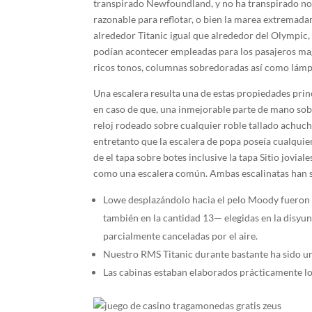
transpirado Newfoundland, y no ha transpirado no p
razonable para reflotar, o bien la marea extremadam
alrededor Titanic igual que alrededor del Olympic, 
podían acontecer empleadas para los pasajeros ma
ricos tonos, columnas sobredoradas así­ como lám
Una escalera resulta una de estas propiedades prin
en caso de que, una inmejorable parte de mano sobre
reloj rodeado sobre cualquier roble tallado achuc
entretanto que la escalera de popa poseía cualquie
de el tapa sobre botes inclusive la tapa Sitio jovia
como una escalera común. Ambas escalinatas han si
Lowe desplazándolo hacia el pelo Moody fueron e
también en la cantidad 13— elegidas en la disyu
parcialmente canceladas por el aire.
Nuestro RMS Titanic durante bastante ha sido uno
Las cabinas estaban elaborados prácticamente lo