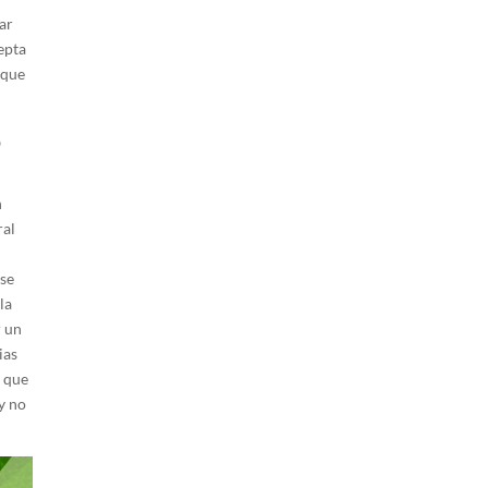
ar
epta
 que
6
n
ral
rse
la
r un
ias
z que
y no