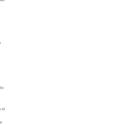
o
ido
 el
ue