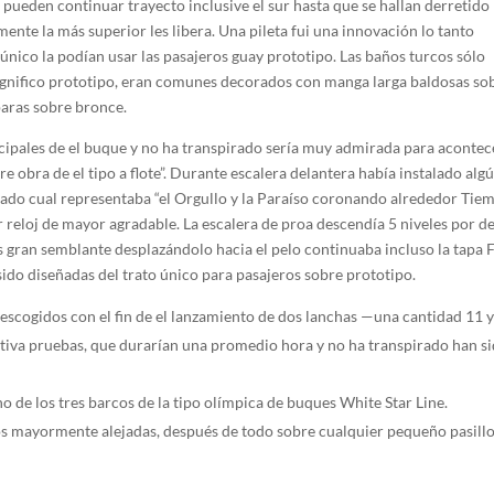
ueden continuar trayecto inclusive el sur hasta que se hallan derretido 
ente la más superior les libera. Una pileta fui una innovación lo tanto
único la podían usar las pasajeros guay prototipo. Las baños turcos sólo
gnifico prototipo, eran comunes decorados con manga larga baldosas so
paras sobre bronce.
cipales de el buque y no ha transpirado sería muy admirada para acontec
 obra de el tipo a flote”. Durante escalera delantera había instalado alg
hado cual representaba “el Orgullo y la Paraíso coronando alrededor Tiem
r reloj de mayor agradable. La escalera de proa descendía 5 niveles por d
les gran semblante desplazándolo hacia el pelo continuaba incluso la tapa 
do diseñadas del trato único para pasajeros sobre prototipo.
scogidos con el fin de el lanzamiento de dos lanchas —una cantidad 11 
ntiva pruebas, que durarían una promedio hora y no ha transpirado han s
 de los tres barcos de la tipo olímpica de buques White Star Line.
s mayormente alejadas, después de todo sobre cualquier pequeño pasillo