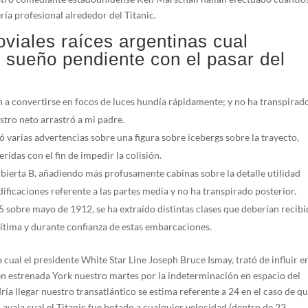
rí­a profesional alrededor del Titanic.
joviales raíces argentinas cual
 sueño pendiente con el pasar del
 a convertirse en focos de luces hundía rápidamente; y no ha transpirad
stro neto arrastró a mi padre.
ó varias advertencias sobre una figura sobre icebergs sobre la trayecto,
das con el fin de impedir la colisión.
ubierta B, añadiendo más profusamente cabinas sobre la detalle utilidad
ificaciones referente a las partes media y no ha transpirado posterior.
5 sobre mayo de 1912, se ha extraído distintas clases que deberían recib
rítima y durante confianza de estas embarcaciones.
 cual el presidente White Star Line Joseph Bruce Ismay, trató de influir en
en estrenada York nuestro martes por la indeterminación en espacio del
a llegar nuestro transatlántico se estima referente a 24 en el caso de q
 avala cual el Titanic fue botado a cualquier velocidad (dentro de 23