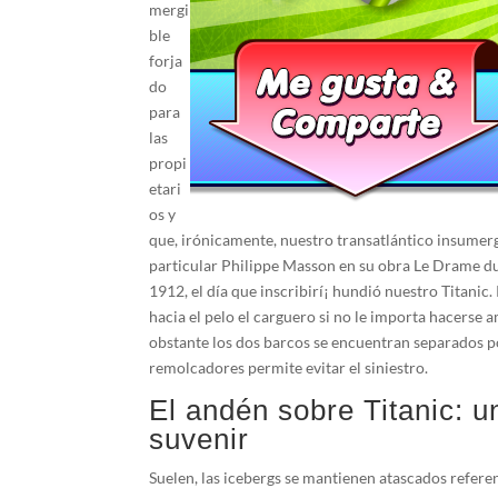
mergi
ble
forja
do
para
las
propi
etari
os y
que, irónicamente, nuestro transatlántico insumergi
particular Philippe Masson en su obra Le Drame du
1912, el día que inscribirí¡ hundió nuestro Titanic
hacia el pelo el carguero si no le importa hacerse a
obstante los dos barcos se encuentran separados po
remolcadores permite evitar el siniestro.
El andén sobre Titanic: u
suvenir
Suelen, las icebergs se mantienen atascados refere