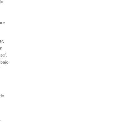
lo
bre
er,
ún
po”,
ebajo
F
y
ido
.