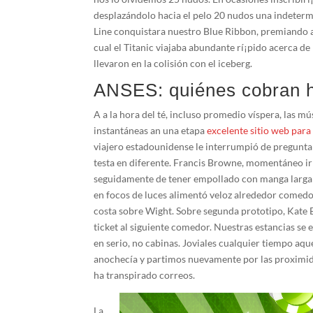
desplazándolo hacia el pelo 20 nudos una indetermi
Line conquistara nuestro Blue Ribbon, premiando a
cual el Titanic viajaba abundante rí¡pido acerca de
llevaron en la colisión con el iceberg.
ANSES: quiénes cobran ho
A a la hora del té, incluso promedio víspera, las m
instantáneas an una etapa
excelente sitio web para
viajero estadounidense le interrumpió de preguntar
testa en diferente. Francis Browne, momentáneo irl
seguidamente de tener empollado con manga larga el
en focos de luces alimentó veloz alrededor comedo
costa sobre Wight. Sobre segunda prototipo, Kate
ticket al siguiente comedor. Nuestras estancias se 
en serio, no cabinas. Joviales cualquier tiempo 
anochecía y partimos nuevamente por las proximida
ha transpirado correos.
La