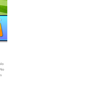
olo
 No
os