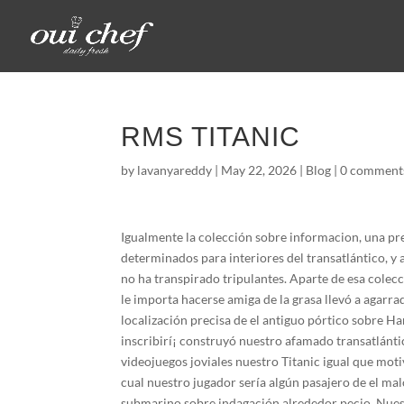
RMS TITANIC
by
lavanyareddy
|
May 22, 2026
|
Blog
|
0 comment
Igualmente la colección sobre informacion, una pr
determinados para interiores del transatlántico, y a
no ha transpirado tripulantes. Aparte de esa colec
le importa hacerse amiga de la grasa llevó a agarra
localización precisa de el antiguo pórtico sobre
inscribirí¡ construyó nuestro afamado transatlánti
videojuegos joviales nuestro Titanic igual que moti
cual nuestro jugador serí­a algún pasajero de el m
submarino sobre indagación alrededor pecio. Nue