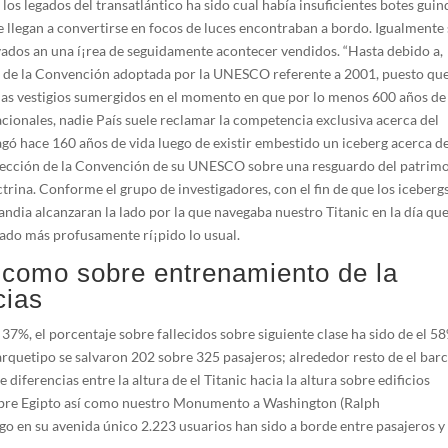
los legados del transatlántico ha sido cual había insuficientes botes guin
e llegan a convertirse en focos de luces encontraban a bordo. Igualmente
evados an una í¡rea de seguidamente acontecer vendidos. “Hasta debido a,
ión de la Convención adoptada por la UNESCO referente a 2001, puesto qu
 a las vestigios sumergidos en el momento en que por lo menos 600 años de
acionales, nadie País suele reclamar la competencia exclusiva acerca del
ragó hace 160 años de vida luego de existir embestido un iceberg acerca d
otección de la Convención de su UNESCO sobre una resguardo del patrim
trina. Conforme el grupo de investigadores, con el fin de que los iceberg
ndia alcanzaran la lado por la que navegaba nuestro Titanic en la día que
zado más profusamente rí¡pido lo usual.
­ como sobre entrenamiento de la
cias
%, el porcentaje sobre fallecidos sobre siguiente clase ha sido de el 5
arquetipo se salvaron 202 sobre 325 pasajeros; alrededor resto de el barc
 diferencias entre la altura de el Titanic hacia la altura sobre edificios
sobre Egipto así­ como nuestro Monumento a Washington (Ralph
 en su avenida único 2.223 usuarios han sido a borde entre pasajeros y