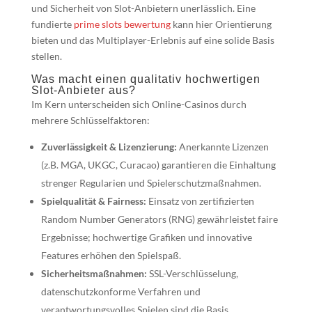
und Sicherheit von Slot-Anbietern unerlässlich. Eine
fundierte
prime slots bewertung
kann hier Orientierung
bieten und das Multiplayer-Erlebnis auf eine solide Basis
stellen.
Was macht einen qualitativ hochwertigen
Slot-Anbieter aus?
Im Kern unterscheiden sich Online-Casinos durch
mehrere Schlüsselfaktoren:
Zuverlässigkeit & Lizenzierung:
Anerkannte Lizenzen
(z.B. MGA, UKGC, Curacao) garantieren die Einhaltung
strenger Regularien und Spielerschutzmaßnahmen.
Spielqualität & Fairness:
Einsatz von zertifizierten
Random Number Generators (RNG) gewährleistet faire
Ergebnisse; hochwertige Grafiken und innovative
Features erhöhen den Spielspaß.
Sicherheitsmaßnahmen:
SSL-Verschlüsselung,
datenschutzkonforme Verfahren und
verantwortungsvolles Spielen sind die Basis.