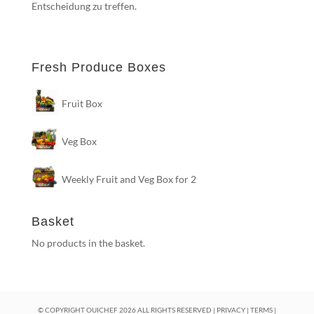
Entscheidung zu treffen.
Fresh Produce Boxes
Fruit Box
Veg Box
Weekly Fruit and Veg Box for 2
Basket
No products in the basket.
© COPYRIGHT OUICHEF
2026
ALL RIGHTS RESERVED |
PRIVACY
|
TERMS
|