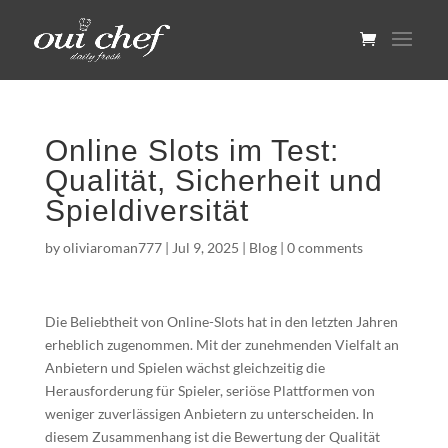
Online Slots im Test:
Qualität, Sicherheit und
Spieldiversität
by
oliviaroman777
|
Jul 9, 2025
|
Blog
|
0 comments
Die Beliebtheit von Online-Slots hat in den letzten Jahren
erheblich zugenommen. Mit der zunehmenden Vielfalt an
Anbietern und Spielen wächst gleichzeitig die
Herausforderung für Spieler, seriöse Plattformen von
weniger zuverlässigen Anbietern zu unterscheiden. In
diesem Zusammenhang ist die Bewertung der Qualität