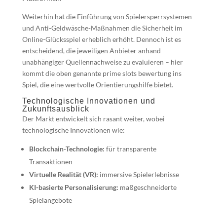
Weiterhin hat die Einführung von Spielersperrsystemen
und Anti-Geldwäsche-Maßnahmen die Sicherheit im
Online-Glücksspiel erheblich erhöht. Dennoch ist es
entscheidend, die jeweiligen Anbieter anhand
unabhängiger Quellennachweise zu evaluieren – hier
kommt die oben genannte prime slots bewertung ins
Spiel, die eine wertvolle Orientierungshilfe bietet.
Technologische Innovationen und
Zukunftsausblick
Der Markt entwickelt sich rasant weiter, wobei
technologische Innovationen wie:
Blockchain-Technologie:
für transparente
Transaktionen
Virtuelle Realität (VR):
immersive Spielerlebnisse
KI-basierte Personalisierung:
maßgeschneiderte
Spielangebote