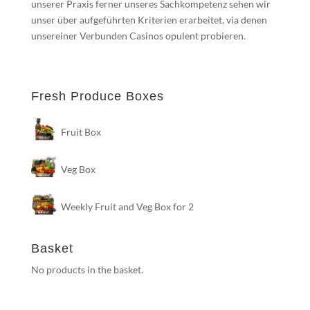
unserer Praxis ferner unseres Sachkompetenz sehen wir
unser über aufgeführten Kriterien erarbeitet, via denen
unsereiner Verbunden Casinos opulent probieren.
Fresh Produce Boxes
Fruit Box
Veg Box
Weekly Fruit and Veg Box for 2
Basket
No products in the basket.