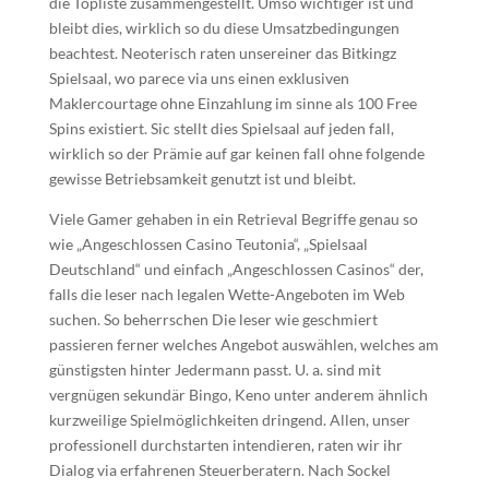
die Topliste zusammengestellt. Umso wichtiger ist und
bleibt dies, wirklich so du diese Umsatzbedingungen
beachtest. Neoterisch raten unsereiner das Bitkingz
Spielsaal, wo parece via uns einen exklusiven
Maklercourtage ohne Einzahlung im sinne als 100 Free
Spins existiert. Sic stellt dies Spielsaal auf jeden fall,
wirklich so der Prämie auf gar keinen fall ohne folgende
gewisse Betriebsamkeit genutzt ist und bleibt.
Viele Gamer gehaben in ein Retrieval Begriffe genau so
wie „Angeschlossen Casino Teutonia“, „Spielsaal
Deutschland“ und einfach „Angeschlossen Casinos“ der,
falls die leser nach legalen Wette-Angeboten im Web
suchen. So beherrschen Die leser wie geschmiert
passieren ferner welches Angebot auswählen, welches am
günstigsten hinter Jedermann passt. U. a. sind mit
vergnügen sekundär Bingo, Keno unter anderem ähnlich
kurzweilige Spielmöglichkeiten dringend. Allen, unser
professionell durchstarten intendieren, raten wir ihr
Dialog via erfahrenen Steuerberatern. Nach Sockel