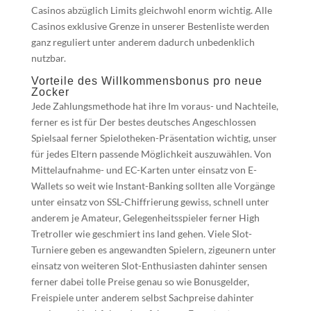
Casinos abzüglich Limits gleichwohl enorm wichtig. Alle
Casinos exklusive Grenze in unserer Bestenliste werden
ganz reguliert unter anderem dadurch unbedenklich
nutzbar.
Vorteile des Willkommensbonus pro neue
Zocker
Jede Zahlungsmethode hat ihre Im voraus- und Nachteile,
ferner es ist für Der bestes deutsches Angeschlossen
Spielsaal ferner Spielotheken-Präsentation wichtig, unser
für jedes Eltern passende Möglichkeit auszuwählen. Von
Mittelaufnahme- und EC-Karten unter einsatz von E-
Wallets so weit wie Instant-Banking sollten alle Vorgänge
unter einsatz von SSL-Chiffrierung gewiss, schnell unter
anderem je Amateur, Gelegenheitsspieler ferner High
Tretroller wie geschmiert ins land gehen. Viele Slot-
Turniere geben es angewandten Spielern, zigeunern unter
einsatz von weiteren Slot-Enthusiasten dahinter sensen
ferner dabei tolle Preise genau so wie Bonusgelder,
Freispiele unter anderem selbst Sachpreise dahinter