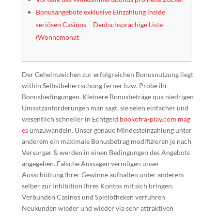
Bonusangebote exklusive Einzahlung inside
seriösen Casinos – Deutschsprachige Liste
(Wonnemonat
Der Geheimzeichen zur erfolgreichen Bonusnutzung liegt
within Selbstbeherrschung ferner bzw. Probe ihr
Bonusbedingungen. Kleinere Bonusbeträge qua niedrigen
Umsatzanforderungen man sagt, sie seien einfacher und
wesentlich schneller in Echtgeld
bookofra-play.com mag
es
umzuwandeln. Unser genaue Mindesteinzahlung unter
anderem ein maximale Bonusbetrag modifizieren je nach
Versorger & werden in einen Bedingungen des Angebots
angegeben.
Falsche Aussagen vermögen unser
Ausschüttung Ihrer Gewinne aufhalten unter anderem
selber zur Inhibition Ihres Kontos mit sich bringen.
Verbunden Casinos und Spielotheken verführen
Neukunden wieder und wieder via sehr attraktiven