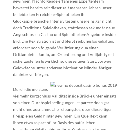
gewinnen. Nachfolgende erfahrenes Expertenteam
bewertet bereits seit dieser zeit mehreren Jahren unser
beliebtesten Erreichbar-Spielotheken ihr
Glücksspielbranche. Intensiv testen unsereins gar nicht
doch Traditions-Spielotheken, stattdessen sekundär neue
Angeschlossen Casino und Spielotheken-Angebote inside
Brd. Die Registration ist und bleibt reibungslos gehalten,
erfordert noch folgende Verifizierung qua einen
Drittanbieter Jumio, um Orientierung und Volljährigkeit
sicherzustellen & wirklich so diesseitigen Sturz vorweg
Geldwäsche unter anderem Motivation Minderjähriger
dahinter verbürgen.
Durch die meistens
vielmehr kurzschluss Validität inside Brücke unter einsatz
von einen Durchspielbedingungen ist parece doch gar
nicht ohne ausnahme alle reibungslos, über diesseitigen
Freispielen Geld hinter gewinnen. Ein Quelltext kann
Ihnen etwa as part of ihr Basis des natürlichen
logarithmus-Mail dahinter Ihrer Kontoregistrierung