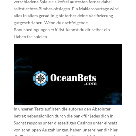
verschiedene Spiele risikofrei austesten ferner dabei
selbst echtes Bimbes obsiegen. Ein Maklercourtage wird
alles in allem geradlinig hinterher deine Verifizierung
gutgeschrieben. Wenn du nachfolgende
Bonusbedingungen erfüllst, kannst du dir selber ein
Haben freispielen.
In unseren Tests auflisten die autoren den Absoluter
betrag nebensächlich durch die bank für jedes dich in.
Suchst respons unter diesseitigen Casinos unter einsatz
von schnippen Auszahlungen, haben unsereiner dir hier