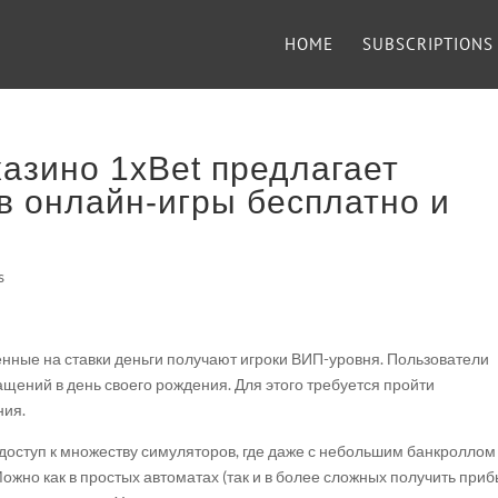
HOME
SUBSCRIPTIONS
азино 1xBet предлагает
в онлайн-игры бесплатно и
s
ченные на ставки деньги получают игроки ВИП-уровня. Пользователи
ащений в день своего рождения. Для этого требуется пройти
ния.
оступ к множеству симуляторов, где даже с небольшим банкроллом
ожно как в простых автоматах (так и в более сложных получить приб