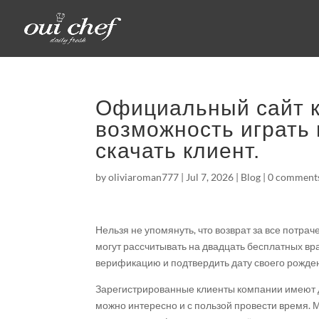
Официальный сайт к
возможность играть 
скачать клиент.
by
oliviaroman777
|
Jul 7, 2026
|
Blog
|
0 comment
Нельзя не упомянуть, что возврат за все потра
могут рассчитывать на двадцать бесплатных вр
верификацию и подтвердить дату своего рожде
Зарегистрированные клиенты компании имеют д
можно интересно и с пользой провести время.
М