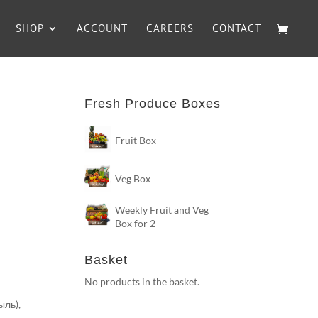
SHOP
ACCOUNT
CAREERS
CONTACT
Fresh Produce Boxes
Fruit Box
Veg Box
Weekly Fruit and Veg
Box for 2
Basket
No products in the basket.
ыль),