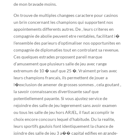
de mon bravade moins.
On trouve de multiples changees caractere pour casinos
un brin concernant les champions qui supportent nos
appointements differents autres. De , leurs criteres en
compagnie de abolie peuvent etre rentables, facilitant i�
l’ensemble des parieurs d’optimaliser nos opportunites en
compagnie de diplomaties tout en controlant sa revenue.
Ces quelques estrades proposent pareil marque
d’amusement que plusieurs salle de jeu avec range
extremum de 10 � sauf que 25 �. Vraiment prises avec
leurs champions francais, ils permettent de jouer a
l�exclusion de amener de grosses sommes , cela goutant ,
la savoir connaissances divertissante sauf que
potentiellement payante. Si vous ajustez service de
rejoindre des salle de jeu legerement sans avoir examen
ou tous les salle de jeu hors ARJEL, il faut accomplir le
choix encore concours lequel d’habitude. Du la realite,
leurs sportifs gaulois font identiquement la chance de
joindre des salle de jeu 3 a�� capital edifies en grande-