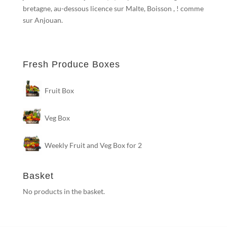
bretagne, au-dessous licence sur Malte, Boisson , ! comme
sur Anjouan.
Fresh Produce Boxes
Fruit Box
Veg Box
Weekly Fruit and Veg Box for 2
Basket
No products in the basket.