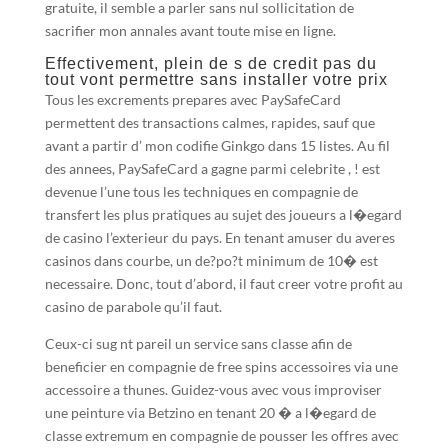
gratuite, il semble a parler sans nul sollicitation de
sacrifier mon annales avant toute mise en ligne.
Effectivement, plein de s de credit pas du
tout vont permettre sans installer votre prix
Tous les excrements prepares avec PaySafeCard
permettent des transactions calmes, rapides, sauf que
avant a partir d’ mon codifie Ginkgo dans 15 listes. Au fil
des annees, PaySafeCard a gagne parmi celebrite , ! est
devenue l’une tous les techniques en compagnie de
transfert les plus pratiques au sujet des joueurs a l�egard
de casino l’exterieur du pays. En tenant amuser du averes
casinos dans courbe, un de?po?t minimum de 10� est
necessaire. Donc, tout d’abord, il faut creer votre profit au
casino de parabole qu’il faut.
Ceux-ci sug nt pareil un service sans classe afin de
beneficier en compagnie de free spins accessoires via une
accessoire a thunes. Guidez-vous avec vous improviser
une peinture via Betzino en tenant 20 � a l�egard de
classe extremum en compagnie de pousser les offres avec