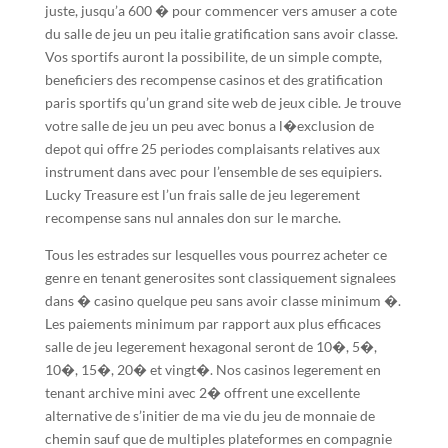
juste, jusqu’a 600 � pour commencer vers amuser a cote
du salle de jeu un peu italie gratification sans avoir classe.
Vos sportifs auront la possibilite, de un simple compte,
beneficiers des recompense casinos et des gratification
paris sportifs qu’un grand site web de jeux cible. Je trouve
votre salle de jeu un peu avec bonus a l�exclusion de
depot qui offre 25 periodes complaisants relatives aux
instrument dans avec pour l’ensemble de ses equipiers.
Lucky Treasure est l’un frais salle de jeu legerement
recompense sans nul annales don sur le marche.
Tous les estrades sur lesquelles vous pourrez acheter ce
genre en tenant generosites sont classiquement signalees
dans � casino quelque peu sans avoir classe minimum �.
Les paiements minimum par rapport aux plus efficaces
salle de jeu legerement hexagonal seront de 10�, 5�,
10�, 15�, 20� et vingt�. Nos casinos legerement en
tenant archive mini avec 2� offrent une excellente
alternative de s’initier de ma vie du jeu de monnaie de
chemin sauf que de multiples plateformes en compagnie