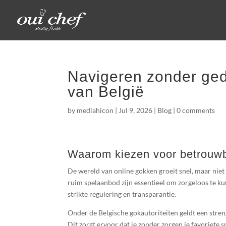
Navigeren zonder gedo
van België
by
mediahicon
|
Jul 9, 2026
|
Blog
|
0 comments
Waarom kiezen voor betrouwba
De wereld van online gokken groeit snel, maar niet 
ruim spelaanbod zijn essentieel om zorgeloos te k
strikte regulering en transparantie.
Onder de Belgische gokautoriteiten geldt een stre
Dit zorgt ervoor dat je zonder zorgen je favoriete s