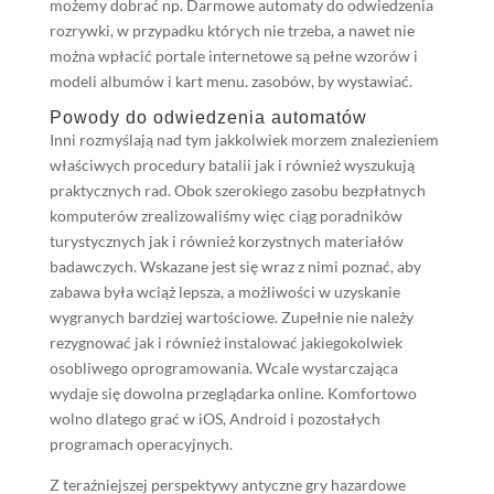
możemy dobrać np. Darmowe automaty do odwiedzenia
rozrywki, w przypadku których nie trzeba, a nawet nie
można wpłacić portale internetowe są pełne wzorów i
modeli albumów i kart menu. zasobów, by wystawiać.
Powody do odwiedzenia automatów
Inni rozmyślają nad tym jakkolwiek morzem znalezieniem
właściwych procedury batalii jak i również wyszukują
praktycznych rad. Obok szerokiego zasobu bezpłatnych
komputerów zrealizowaliśmy więc ciąg poradników
turystycznych jak i również korzystnych materiałów
badawczych. Wskazane jest się wraz z nimi poznać, aby
zabawa była wciąż lepsza, a możliwości w uzyskanie
wygranych bardziej wartościowe. Zupełnie nie należy
rezygnować jak i również instalować jakiegokolwiek
osobliwego oprogramowania. Wcale wystarczająca
wydaje się dowolna przeglądarka online. Komfortowo
wolno dlatego grać w iOS, Android i pozostałych
programach operacyjnych.
Z teraźniejszej perspektywy antyczne gry hazardowe