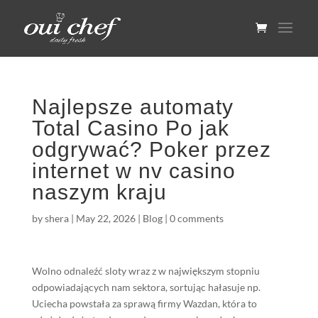
Najlepsze automaty
Total Casino Po jak
odgrywać? Poker przez
internet w nv casino
naszym kraju
by
shera
|
May 22, 2026
|
Blog
|
0 comments
Wolno odnaleźć sloty wraz z w największym stopniu
odpowiadających nam sektora, sortując hałasuje np.
Uciecha powstała za sprawą firmy Wazdan, która to