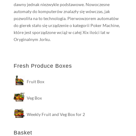
dawny jednak niezwykle podstawowe. Nowoczesne
automaty do komputerów znalazły się wówczas, jak
pozwoliła na to technologia. Pierwowzorem automatów
do gierek stało się urządzenie o kategorii Poker Machine,
które jest sporządzone wciąż w całej Xix ilości lat w
Oryginalnym Jorku.
Fresh Produce Boxes
Fruit Box
Veg Box
Weekly Fruit and Veg Box for 2
Basket