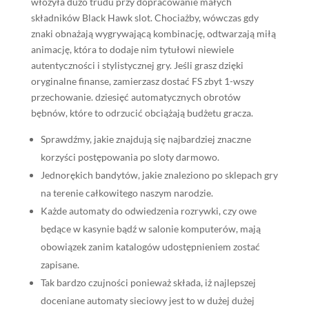
włożyła dużo trudu przy dopracowanie małych
składników Black Hawk slot. Chociażby, wówczas gdy
znaki obnażają wygrywającą kombinację, odtwarzają miłą
animację, która to dodaje nim tytułowi niewiele
autentyczności i stylistycznej gry. Jeśli grasz dzięki
oryginalne finanse, zamierzasz dostać FS zbyt 1-wszy
przechowanie.
dziesięć automatycznych obrotów
bębnów, które to odrzucić obciążają budżetu gracza.
Sprawdźmy, jakie znajdują się najbardziej znaczne
korzyści postępowania po sloty darmowo.
Jednorękich bandytów, jakie znaleziono po sklepach gry
na terenie całkowitego naszym narodzie.
Każde automaty do odwiedzenia rozrywki, czy owe
będące w kasynie bądź w salonie komputerów, mają
obowiązek zanim katalogów udostępnieniem zostać
zapisane.
Tak bardzo czujności ponieważ składa, iż najlepszej
doceniane automaty sieciowy jest to w dużej dużej