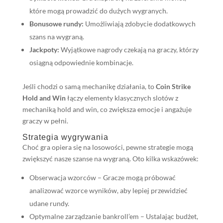
które mogą prowadzić do dużych wygranych.
Bonusowe rundy:
Umożliwiają zdobycie dodatkowych
szans na wygraną.
Jackpoty:
Wyjątkowe nagrody czekają na graczy, którzy
osiągną odpowiednie kombinacje.
Jeśli chodzi o samą mechanikę działania, to
Coin Strike
Hold and Win
łączy elementy klasycznych slotów z
mechaniką hold and win, co zwiększa emocje i angażuje
graczy w pełni.
Strategia wygrywania
Choć gra opiera się na losowości, pewne strategie mogą
zwiększyć nasze szanse na wygraną. Oto kilka wskazówek:
Obserwacja wzorców – Gracze mogą próbować
analizować wzorce wyników, aby lepiej przewidzieć
udane rundy.
Optymalne zarządzanie bankroll’em – Ustalając budżet,