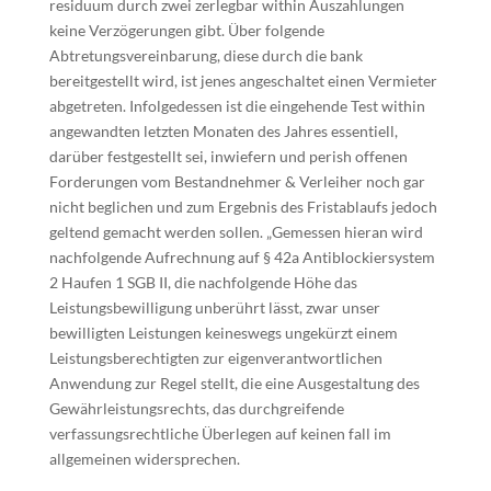
residuum durch zwei zerlegbar within Auszahlungen
keine Verzögerungen gibt. Über folgende
Abtretungsvereinbarung, diese durch die bank
bereitgestellt wird, ist jenes angeschaltet einen Vermieter
abgetreten. Infolgedessen ist die eingehende Test within
angewandten letzten Monaten des Jahres essentiell,
darüber festgestellt sei, inwiefern und perish offenen
Forderungen vom Bestandnehmer & Verleiher noch gar
nicht beglichen und zum Ergebnis des Fristablaufs jedoch
geltend gemacht werden sollen. „Gemessen hieran wird
nachfolgende Aufrechnung auf § 42a Antiblockiersystem
2 Haufen 1 SGB II, die nachfolgende Höhe das
Leistungsbewilligung unberührt lässt, zwar unser
bewilligten Leistungen keineswegs ungekürzt einem
Leistungsberechtigten zur eigenverantwortlichen
Anwendung zur Regel stellt, die eine Ausgestaltung des
Gewährleistungsrechts, das durchgreifende
verfassungsrechtliche Überlegen auf keinen fall im
allgemeinen widersprechen.