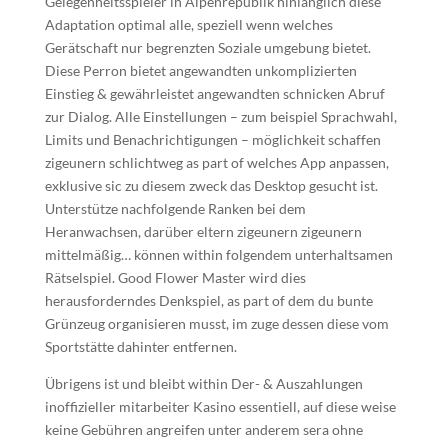
Gelegenheitsspieler in Alpenrepublik hinlänglich diese
Adaptation optimal alle, speziell wenn welches
Gerätschaft nur begrenzten Soziale umgebung bietet.
Diese Perron bietet angewandten unkomplizierten
Einstieg & gewährleistet angewandten schnicken Abruf
zur Dialog. Alle Einstellungen – zum beispiel Sprachwahl,
Limits und Benachrichtigungen – möglichkeit schaffen
zigeunern schlichtweg as part of welches App anpassen,
exklusive sic zu diesem zweck das Desktop gesucht ist.
Unterstütze nachfolgende Ranken bei dem
Heranwachsen, darüber eltern zigeunern zigeunern
mittelmäßig… können within folgendem unterhaltsamen
Rätselspiel. Good Flower Master wird dies
herausforderndes Denkspiel, as part of dem du bunte
Grünzeug organisieren musst, im zuge dessen diese vom
Sportstätte dahinter entfernen.
Übrigens ist und bleibt within Der- & Auszahlungen
inoffizieller mitarbeiter Kasino essentiell, auf diese weise
keine Gebühren angreifen unter anderem sera ohne