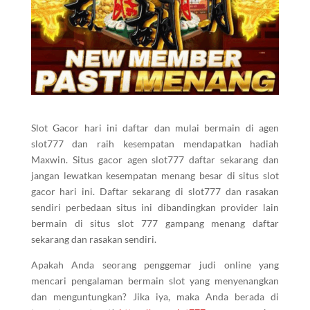
Slot Gacor hari ini daftar dan mulai bermain di agen
slot777 dan raih kesempatan mendapatkan hadiah
Maxwin. Situs gacor agen slot777 daftar sekarang dan
jangan lewatkan kesempatan menang besar di situs slot
gacor hari ini. Daftar sekarang di slot777 dan rasakan
sendiri perbedaan situs ini dibandingkan provider lain
bermain di situs slot 777 gampang menang daftar
sekarang dan rasakan sendiri.
Apakah Anda seorang penggemar judi online yang
mencari pengalaman bermain slot yang menyenangkan
dan menguntungkan? Jika iya, maka Anda berada di