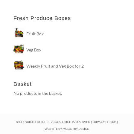
Fresh Produce Boxes
Fruit Box
Veg Box
Weekly Fruit and Veg Box for 2
Basket
No products in the basket.
© COPYRIGHT OUICHEF
2026
ALL RIGHTS RESERVED |
PRIVACY
|
TERMS
|
WEB SITE BY
MULBERRY DESIGN