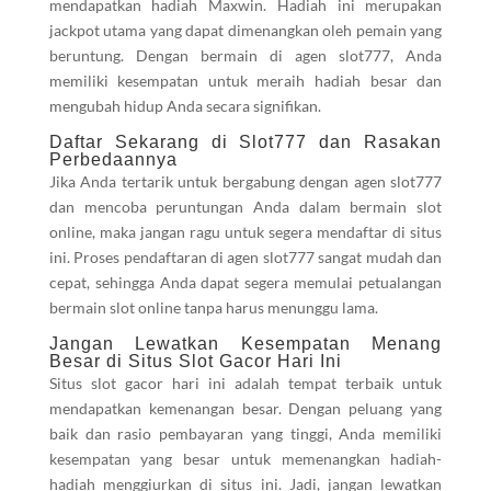
mendapatkan hadiah Maxwin. Hadiah ini merupakan
jackpot utama yang dapat dimenangkan oleh pemain yang
beruntung. Dengan bermain di agen slot777, Anda
memiliki kesempatan untuk meraih hadiah besar dan
mengubah hidup Anda secara signifikan.
Daftar Sekarang di Slot777 dan Rasakan
Perbedaannya
Jika Anda tertarik untuk bergabung dengan agen slot777
dan mencoba peruntungan Anda dalam bermain slot
online, maka jangan ragu untuk segera mendaftar di situs
ini. Proses pendaftaran di agen slot777 sangat mudah dan
cepat, sehingga Anda dapat segera memulai petualangan
bermain slot online tanpa harus menunggu lama.
Jangan Lewatkan Kesempatan Menang
Besar di Situs Slot Gacor Hari Ini
Situs slot gacor hari ini adalah tempat terbaik untuk
mendapatkan kemenangan besar. Dengan peluang yang
baik dan rasio pembayaran yang tinggi, Anda memiliki
kesempatan yang besar untuk memenangkan hadiah-
hadiah menggiurkan di situs ini. Jadi, jangan lewatkan