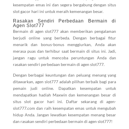
kesempatan emas ini dan segera bergabung dengan situs
slot gacor hari ini untuk meraih kemenangan besar.
Rasakan Sendiri Perbedaan Bermain di
Agen Slot777
Bermain di agen slot777 akan memberikan pengalaman
berjudi online yang berbeda. Dengan berbagai fitur
menarik dan bonus-bonus menggiurkan, Anda akan
merasa puas dan terhibur saat bermain di situs ini. Jadi,
jangan ragu untuk mencoba peruntungan Anda dan
rasakan sendiri perbedaan bermain di agen slot777.
Dengan berbagai keuntungan dan peluang menang yang
ditawarkan, agen slot777 adalah pilihan terbaik bagi para
pemain judi online. Dapatkan kesempatan untuk
mendapatkan hadiah Maxwin dan kemenangan besar di
situs slot gacor hari ini. Daftar sekarang di agen-
slot777.com dan raih kesempatan emas untuk mengubah
hidup Anda. Jangan lewatkan kesempatan menang besar
dan rasakan sendiri perbedaan bermain di agen slot777!