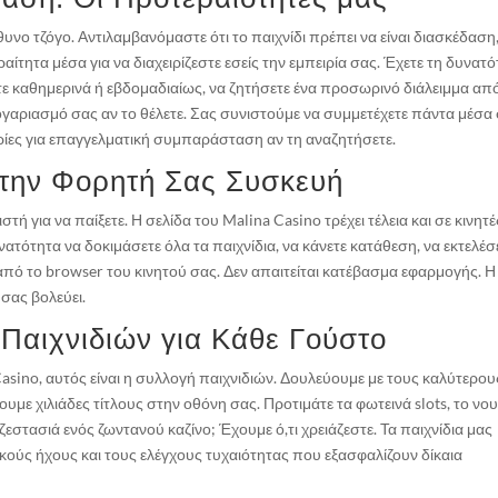
υνο τζόγο. Αντιλαμβανόμαστε ότι το παιχνίδι πρέπει να είναι διασκέδαση,
αίτητα μέσα για να διαχειρίζεστε εσείς την εμπειρία σας. Έχετε τη δυνατ
τε καθημερινά ή εβδομαδιαίως, να ζητήσετε ένα προσωρινό διάλειμμα απ
 λογαριασμό σας αν το θέλετε. Σας συνιστούμε να συμμετέχετε πάντα μέσα
ρίες για επαγγελματική συμπαράσταση αν τη αναζητήσετε.
στην Φορητή Σας Συσκευή
ή για να παίξετε. Η σελίδα του Malina Casino τρέχει τέλεια και σε κινητέ
υνατότητα να δοκιμάσετε όλα τα παιχνίδια, να κάνετε κατάθεση, να εκτελέσ
από το browser του κινητού σας. Δεν απαιτείται κατέβασμα εφαρμογής. Η
 σας βολεύει.
Παιχνιδιών για Κάθε Γούστο
Casino, αυτός είναι η συλλογή παιχνιδιών. Δουλεύουμε με τους καλύτερου
υμε χιλιάδες τίτλους στην οθόνη σας. Προτιμάτε τα φωτεινά slots, το νο
 ζεστασιά ενός ζωντανού καζίνο; Έχουμε ό,τι χρειάζεστε. Τα παιχνίδια μας
ικούς ήχους και τους ελέγχους τυχαιότητας που εξασφαλίζουν δίκαια