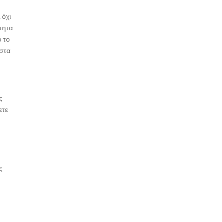
 όχι
ότητα
ό το
 στα
ς
ετε
ς
υ