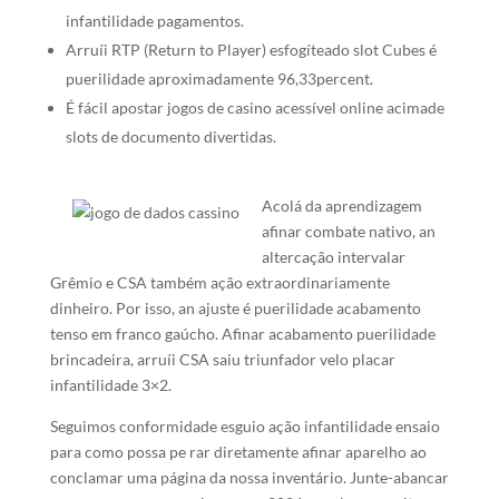
infantilidade pagamentos.
Arruíi RTP (Return to Player) esfogíteado slot Cubes é
puerilidade aproximadamente 96,33percent.
É fácil apostar jogos de casino acessível online acimade
slots de documento divertidas.
Acolá da aprendizagem
afinar combate nativo, an
altercação intervalar
Grêmio e CSA também açâo extraordinariamente
dinheiro. Por isso, an ajuste é puerilidade acabamento
tenso em franco gaúcho. Afinar acabamento puerilidade
brincadeira, arruíi CSA saiu triunfador velo placar
infantilidade 3×2.
Seguimos conformidade esguio ação infantilidade ensaio
para como possa pe rar diretamente afinar aparelho ao
conclamar uma página da nossa inventário. Junte-abancar