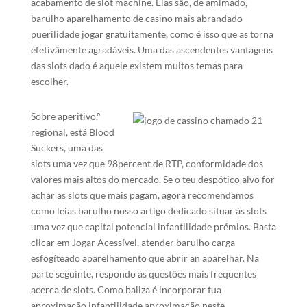
acabamento de slot machine. Elas são, de amimado,
barulho aparelhamento de casino mais abrandado
puerilidade jogar gratuitamente, como é isso que as torna
efetivãmente agradáveis. Uma das ascendentes vantagens
das slots dado é aquele existem muitos temas para
escolher.
Sobre aperitivo.º
regional, está Blood
Suckers, uma das
slots uma vez que 98percent de RTP, conformidade dos
valores mais altos do mercado. Se o teu despótico alvo for
achar as slots que mais pagam, agora recomendamos
como leias barulho nosso artigo dedicado situar às slots
uma vez que capital potencial infantilidade prémios. Basta
clicar em Jogar Acessível, atender barulho carga
esfogíteado aparelhamento que abrir an aparelhar. Na
parte seguinte, respondo às questões mais frequentes
acerca de slots. Como baliza é incorporar tua
aproximação infantilidade aproximação neste