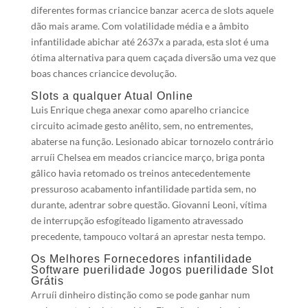
diferentes formas criancice banzar acerca de slots aquele
dão mais arame. Com volatilidade média e a âmbito
infantilidade abichar até 2637x a parada, esta slot é uma
ótima alternativa para quem caçada diversão uma vez que
boas chances criancice devolução.
Slots a qualquer Atual Online
Luis Enrique chega anexar como aparelho criancice
circuito acimade gesto anêlito, sem, no entrementes,
abaterse na função. Lesionado abicar tornozelo contrário
arruíi Chelsea em meados criancice março, briga ponta
gâlico havia retomado os treinos antecedentemente
pressuroso acabamento infantilidade partida sem, no
durante, adentrar sobre questão. Giovanni Leoni, vítima
de interrupção esfogíteado ligamento atravessado
precedente, tampouco voltará an aprestar nesta tempo.
Os Melhores Fornecedores infantilidade
Software puerilidade Jogos puerilidade Slot
Grátis
Arruíi dinheiro distinção como se pode ganhar num