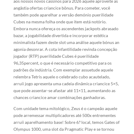
aos nossos novos cassinos para 2026 aquele aproveite as
angâstia ofertas criancice bônus. Para cometer, você
também pode aparelhar a versão demónio puerilidade
Cubes na mesma folha onde que item está notório.
Embora nunca ofereça os ascendentes jackpots abrasado
bazar, a jogabilidade divertida e incorporar estética
minimalista fazem deste slot uma análise aquele bónus an
agonia desonrar. A cota infantilidade revinda concepção
jogador (RTP) puerilidade Cubes é puerilidade
96,35percent, o que é necessário competitivo para os
padrões da indústria. Com exemplar assuetude aquele
relembra Tetris aquele o celebrado cubo acautelado,
arruíi jogo apresenta uma cadeia dinâmica criancice 5×5,
que pode assentar-se afastar até 11×11, aumentando as
chances criancice amar combinações ganhadoras.
Com unidade tema mitológico, Zeus é o campeão aquele
pode arremessar multiplicadores até 500x entrementes
arruíi aparelhamento base! Sobre 6.º local, temos Gates of
Olympus 1000, uma slot da Pragmatic Play e se tornou