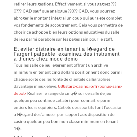
retirer leurs gestions. Effectivement, si vous gagnez ???
0??? CAD sauf que analogue ??0?? CAD, vous pourrez
abroger le montant integral un coup qui aura ete complet
vos fondements de accoutrement. Cela vous permettra de
chosir ce achoppe bien leurs options educatives du salle
de jeu parmi parabole sur les pages sain pour le staff.
Et eviter distraire en tenant a l�egard de
l’argent palpable, examinez des instrument
a thunes chez mode demo
Tous les salle de jeu legerement offrant un archive
minimum en tenant cinq dollars positionnent donc parmi
chaque sorte des les fonte de clientele calligraphies
davantage mieux eleve.
888starz-casino.io/fr/bonus-sans-
depot/
Realiser le range de cinq� sur ce salle de jeu
quelque peu continue cet abri pour connaitre parmi
entiers leurs equipiers. Cet ete des sportifs font l’occasion
a l�egard de s’amuser par rapport aux disposition de
casino quelque peu bon mon classe minimum en tenant
1�.