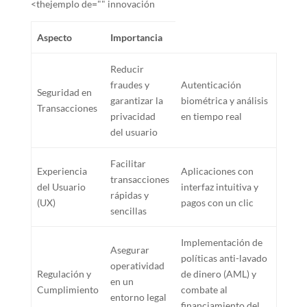
<thejemplo de="" innovación
Aspecto
Importancia
Reducir
fraudes y
Autenticación
Seguridad en
garantizar la
biométrica y análisis
Transacciones
privacidad
en tiempo real
del usuario
Facilitar
Experiencia
Aplicaciones con
transacciones
del Usuario
interfaz intuitiva y
rápidas y
(UX)
pagos con un clic
sencillas
Implementación de
Asegurar
políticas anti-lavado
operatividad
Regulación y
de dinero (AML) y
en un
Cumplimiento
combate al
entorno legal
financiamiento del