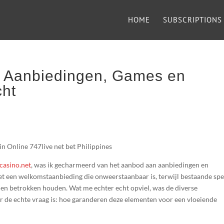
HOME
SUBSCRIPTIONS
– Aanbiedingen, Games en
cht
acasino.net
, was ik gecharmeerd van het aanbod aan aanbiedingen en
 een welkomstaanbieding die onweerstaanbaar is, terwijl bestaande spe
n betrokken houden. Wat me echter echt opviel, was de diverse
 de echte vraag is: hoe garanderen deze elementen voor een vloeiende