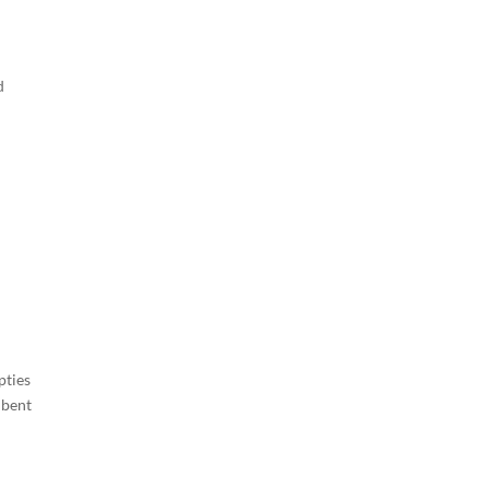
d
pties
 bent