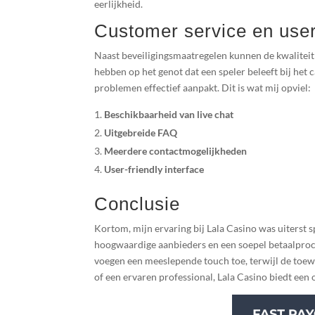
eerlijkheid.
Customer service en use
Naast beveiligingsmaatregelen kunnen de kwaliteit
hebben op het genot dat een speler beleeft bij het 
problemen effectief aanpakt. Dit is wat mij opviel:
Beschikbaarheid van live chat
Uitgebreide FAQ
Meerdere contactmogelijkheden
User-friendly interface
Conclusie
Kortom, mijn ervaring bij Lala Casino was uiterst 
hoogwaardige aanbieders en een soepel betaalproces
voegen een meeslepende touch toe, terwijl de toew
of een ervaren professional, Lala Casino biedt een 