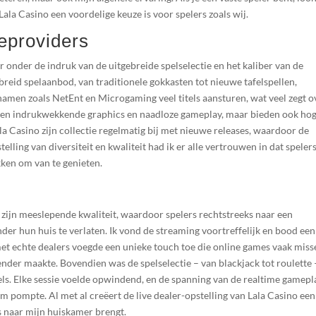
la Casino een voordelige keuze is voor spelers zoals wij.
eproviders
 onder de indruk van de uitgebreide spelselectie en het kaliber van de
breid spelaanbod, van traditionele gokkasten tot nieuwe tafelspellen,
 namen zoals NetEnt en Microgaming veel titels aansturen, wat veel zegt o
alleen indrukwekkende graphics en naadloze gameplay, maar bieden ook ho
a Casino zijn collectie regelmatig bij met nieuwe releases, waardoor de
telling van diversiteit en kwaliteit had ik er alle vertrouwen in dat speler
ken om van te genieten.
r zijn meeslepende kwaliteit, waardoor spelers rechtstreeks naar een
er hun huis te verlaten. Ik vond de streaming voortreffelijk en bood een
met echte dealers voegde een unieke touch toe die online games vaak misse
ender maakte. Bovendien was de spelselectie – van blackjack tot roulette 
fels. Elke sessie voelde opwindend, en de spanning van de realtime gamepl
m pompte. Al met al creëert de live dealer-opstelling van Lala Casino een
s naar mijn huiskamer brengt.