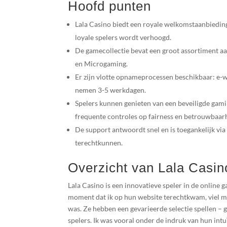
Hoofd punten
Lala Casino biedt een royale welkomstaanbiedin
loyale spelers wordt verhoogd.
De gamecollectie bevat een groot assortiment aan
en Microgaming.
Er zijn vlotte opnameprocessen beschikbaar: e-
nemen 3-5 werkdagen.
Spelers kunnen genieten van een beveiligde gam
frequente controles op fairness en betrouwbaar
De support antwoordt snel en is toegankelijk via l
terechtkunnen.
Overzicht van Lala Casin
Lala Casino is een innovatieve speler in de online
moment dat ik op hun website terechtkwam, viel m
was. Ze hebben een gevarieerde selectie spellen – go
spelers. Ik was vooral onder de indruk van hun intuï