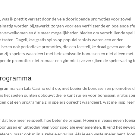
, was ik prettig verrast door de vele doorlopende promoties voor zowel
elmatig worden bijgewerkt, zorgen voor een verfrissende en boeiende sfee
rs verwelkomen en die meer mogelijkheden bieden om verschillende spell
 tasten. Dagelijkse gratis spins op populaire slots waren een ander
iseren ook periodieke promoties, die een feestelijke draai geven aan de
ino zijn spelers waardeert met betekenisvolle bonussen en niet alleen met
pende promoties niet zomaar een gimmick; ze verrijken de spelervaring b
sprogramma
rogramma van Lala Casino echt op, met boeiende bonussen en promoties d
ns het spelen punten opbouwt die je kunt ruilen voor bonussen, gratis spi
zien dat een programma zijn spelers oprecht waardeert, wat me inspiree
 dat hoe meer je speelt, hoe beter de prijzen. Hogere niveaus geven toeg
 bonussen en uitnodigingen voor speciale evenementen. Ik vind het gewel
eteren, maar ook mijn algehele ervaring. Als je een vaste speler bent, loo