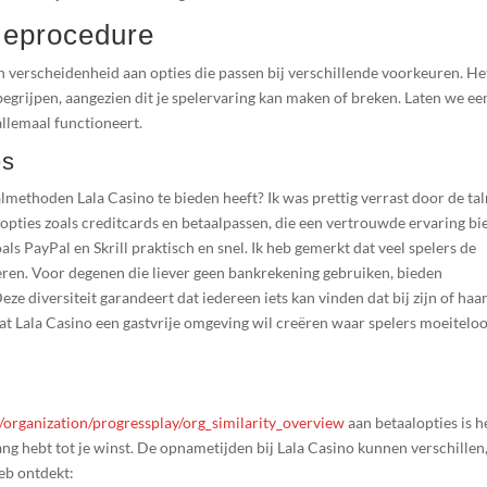
meprocedure
en verscheidenheid aan opties die passen bij verschillende voorkeuren. Het
egrijpen, aangezien dit je spelervaring kan maken of breken. Laten we ee
allemaal functioneert.
es
lmethoden Lala Casino te bieden heeft? Ik was prettig verrast door de tal
 opties zoals creditcards en betaalpassen, die een vertrouwde ervaring bi
oals PayPal en Skrill praktisch en snel. Ik heb gemerkt dat veel spelers de
ren. Voor degenen die liever geen bankrekening gebruiken, bieden
eze diversiteit garandeert dat iedereen iets kan vinden dat bij zijn of haa
 dat Lala Casino een gastvrije omgeving wil creëren waar spelers moeitelo
organization/progressplay/org_similarity_overview
aan betaalopties is h
ang hebt tot je winst. De opnametijden bij Lala Casino kunnen verschillen
heb ontdekt: