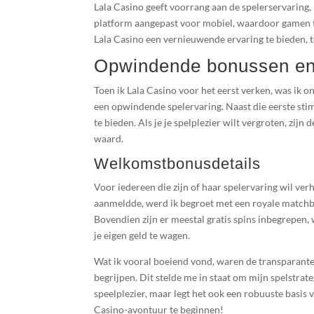
Lala Casino geeft voorrang aan de spelerservaring, 
platform aangepast voor mobiel, waardoor gamen tijd
Lala Casino een vernieuwende ervaring te bieden, te
Opwindende bonussen en
Toen ik Lala Casino voor het eerst verken, was ik
een opwindende spelervaring. Naast die eerste sti
te bieden. Als je je spelplezier wilt vergroten, zi
waard.
Welkomstbonusdetails
Voor iedereen die zijn of haar spelervaring wil ver
aanmeldde, werd ik begroet met een royale matchbon
Bovendien zijn er meestal gratis spins inbegrepen,
je eigen geld te wagen.
Wat ik vooral boeiend vond, waren de transparant
begrijpen. Dit stelde me in staat om mijn spelstrate
speelplezier, maar legt het ook een robuuste basis 
Casino-avontuur te beginnen!