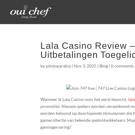
Lala Casino Review 
Uitbetalingen Toegeli
by
pitstoparabia
|
Nov 3, 2025
|
Blog
|
0 comments
Wanneer ik Lala Casino voor het eerst bezocht,
lal
promoties. Nieuwe spelers worden verwelkomd met
worden beloond op doorlopende stimulansen die he
gamecollectie van bekende spelontwikkelaars. Maar
gamingervaring?