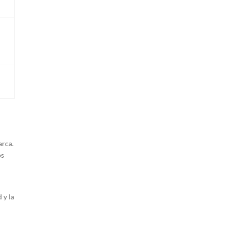
arca.
os
 y la