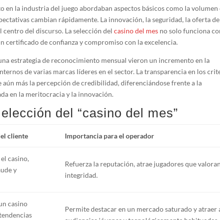
o en la industria del juego abordaban aspectos básicos como la volumen
xpectativas cambian rápidamente. La innovación, la seguridad, la oferta de
l centro del discurso. La selección del
casino del mes
no solo funciona c
un certificado de confianza y compromiso con la excelencia.
una estrategia de reconocimiento mensual vieron un incremento en la
nternos de varias marcas líderes en el sector. La transparencia en los crit
ce aún más la percepción de credibilidad, diferenciándose frente a la
a en la meritocracia y la innovación.
a elección del “casino del mes”
el cliente
Importancia para el operador
el casino,
Refuerza la reputación, atrae jugadores que valoran
aude y
integridad.
un casino
Permite destacar en un mercado saturado y atraer 
 tendencias