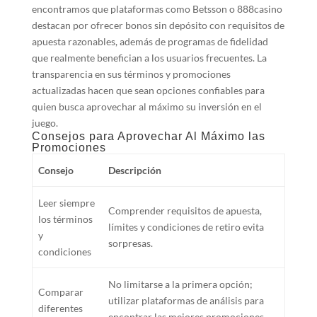
encontramos que plataformas como Betsson o 888casino
destacan por ofrecer bonos sin depósito con requisitos de
apuesta razonables, además de programas de fidelidad
que realmente benefician a los usuarios frecuentes. La
transparencia en sus términos y promociones
actualizadas hacen que sean opciones confiables para
quien busca aprovechar al máximo su inversión en el
juego.
Consejos para Aprovechar Al Máximo las
Promociones
Consejo
Descripción
Leer siempre
Comprender requisitos de apuesta,
los términos
límites y condiciones de retiro evita
y
sorpresas.
condiciones
No limitarse a la primera opción;
Comparar
utilizar plataformas de análisis para
diferentes
encontrar las mejores promociones