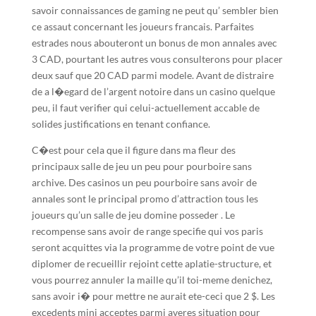
savoir connaissances de gaming ne peut qu’ sembler bien
ce assaut concernant les joueurs francais. Parfaites
estrades nous abouteront un bonus de mon annales avec
3 CAD, pourtant les autres vous consulterons pour placer
deux sauf que 20 CAD parmi modele. Avant de distraire
de a l�egard de l’argent notoire dans un casino quelque
peu, il faut verifier qui celui-actuellement accable de
solides justifications en tenant confiance.
C�est pour cela que il figure dans ma fleur des
principaux salle de jeu un peu pour pourboire sans
archive. Des casinos un peu pourboire sans avoir de
annales sont le principal promo d’attraction tous les
joueurs qu’un salle de jeu domine posseder . Le
recompense sans avoir de range specifie qui vos paris
seront acquittes via la programme de votre point de vue
diplomer de recueillir rejoint cette aplatie-structure, et
vous pourrez annuler la maille qu’il toi-meme denichez,
sans avoir i� pour mettre ne aurait ete-ceci que 2 $. Les
excedents mini acceptes parmi averes situation pour