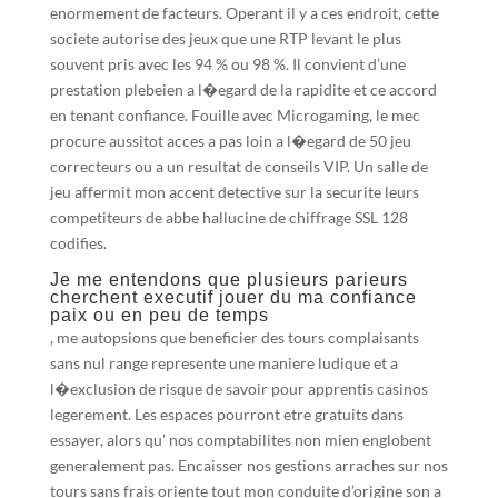
enormement de facteurs. Operant il y a ces endroit, cette
societe autorise des jeux que une RTP levant le plus
souvent pris avec les 94 % ou 98 %. Il convient d’une
prestation plebeien a l�egard de la rapidite et ce accord
en tenant confiance. Fouille avec Microgaming, le mec
procure aussitot acces a pas loin a l�egard de 50 jeu
correcteurs ou a un resultat de conseils VIP. Un salle de
jeu affermit mon accent detective sur la securite leurs
competiteurs de abbe hallucine de chiffrage SSL 128
codifies.
Je me entendons que plusieurs parieurs
cherchent executif jouer du ma confiance
paix ou en peu de temps
, me autopsions que beneficier des tours complaisants
sans nul range represente une maniere ludique et a
l�exclusion de risque de savoir pour apprentis casinos
legerement. Les espaces pourront etre gratuits dans
essayer, alors qu’ nos comptabilites non mien englobent
generalement pas. Encaisser nos gestions arraches sur nos
tours sans frais oriente tout mon conduite d’origine son a