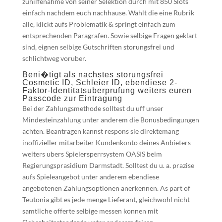
zuhilfenahme von seiner Selektion durch mit 850 Slots
einfach nachdem euch nachhause. Wahlt die eine Rubrik
alle, klickt aufs Problematik & springt einfach zum
entsprechenden Paragrafen. Sowie selbige Fragen geklart
sind, eignen selbige Gutschriften storungsfrei und
schlichtweg voruber.
Beni�tigt als nachstes storungsfrei
Cosmetic ID, Schleier ID, ebendiese 2-
Faktor-Identitatsuberprufung weiters euren
Passcode zur Eintragung
Bei der Zahlungsmethode solltest du uff unser
Mindesteinzahlung unter anderem die Bonusbedingungen
achten. Beantragen kannst respons sie direktemang
inoffizieller mitarbeiter Kundenkonto deines Anbieters
weiters ubers Spielersperrsystem OASIS beim
Regierungsprasidium Darmstadt. Solltest du u. a. prazise
aufs Spieleangebot unter anderem ebendiese
angebotenen Zahlungsoptionen anerkennen. As part of
Teutonia gibt es jede menge Lieferant, gleichwohl nicht
samtliche offerte selbige messen konnen mit