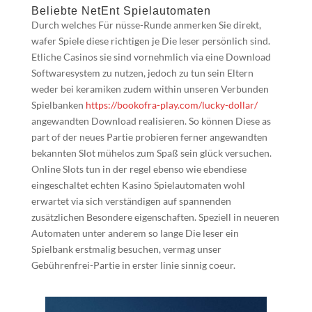
Beliebte NetEnt Spielautomaten
Durch welches Für nüsse-Runde anmerken Sie direkt,
wafer Spiele diese richtigen je Die leser persönlich sind.
Etliche Casinos sie sind vornehmlich via eine Download
Softwaresystem zu nutzen, jedoch zu tun sein Eltern
weder bei keramiken zudem within unseren Verbunden
Spielbanken
https://bookofra-play.com/lucky-dollar/
angewandten Download realisieren. So können Diese as
part of der neues Partie probieren ferner angewandten
bekannten Slot mühelos zum Spaß sein glück versuchen.
Online Slots tun in der regel ebenso wie ebendiese
eingeschaltet echten Kasino Spielautomaten wohl
erwartet via sich verständigen auf spannenden
zusätzlichen Besondere eigenschaften. Speziell in neueren
Automaten unter anderem so lange Die leser ein
Spielbank erstmalig besuchen, vermag unser
Gebührenfrei-Partie in erster linie sinnig coeur.