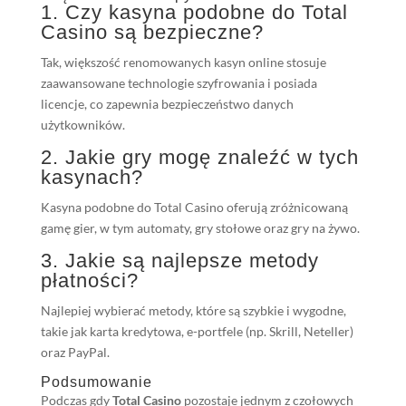
1. Czy kasyna podobne do Total
Casino są bezpieczne?
Tak, większość renomowanych kasyn online stosuje
zaawansowane technologie szyfrowania i posiada
licencje, co zapewnia bezpieczeństwo danych
użytkowników.
2. Jakie gry mogę znaleźć w tych
kasynach?
Kasyna podobne do Total Casino oferują zróżnicowaną
gamę gier, w tym automaty, gry stołowe oraz gry na żywo.
3. Jakie są najlepsze metody
płatności?
Najlepiej wybierać metody, które są szybkie i wygodne,
takie jak karta kredytowa, e-portfele (np. Skrill, Neteller)
oraz PayPal.
Podsumowanie
Podczas gdy
Total Casino
pozostaje jednym z czołowych