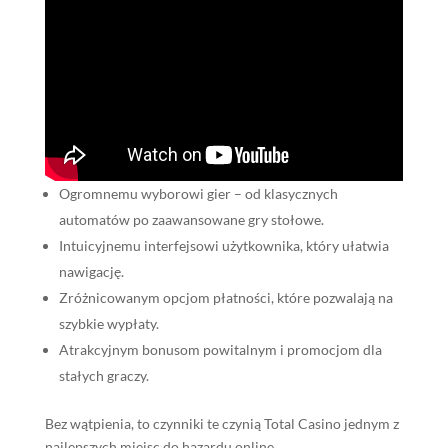
Ogromnemu wyborowi gier – od klasycznych
automatów po zaawansowane gry stołowe.
Intuicyjnemu interfejsowi użytkownika, który ułatwia
nawigację.
Zróżnicowanym opcjom płatności, które pozwalają na
szybkie wypłaty.
Atrakcyjnym bonusom powitalnym i promocjom dla
stałych graczy.
Bez wątpienia, to czynniki te czynią Total Casino jednym z
najlepszych miejsc do hazardu online.