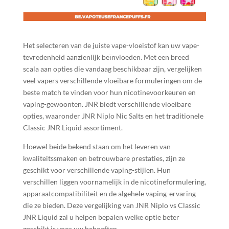
Het selecteren van de juiste vape-vloeistof kan uw vape-
tevredenheid aanzienlijk beïnvloeden. Met een breed
scala aan opties die vandaag beschikbaar zijn, vergelijken
veel vapers verschillende vloeibare formuleringen om de
beste match te vinden voor hun nicotinevoorkeuren en
vaping-gewoonten. JNR biedt verschillende vloeibare
opties, waaronder JNR Niplo Nic Salts en het traditionele
Classic JNR Liquid assortiment.
Hoewel beide bekend staan om het leveren van
kwaliteitssmaken en betrouwbare prestaties, zijn ze
geschikt voor verschillende vaping-stijlen. Hun
verschillen liggen voornamelijk in de nicotineformulering,
apparaatcompatibiliteit en de algehele vaping-ervaring
die ze bieden. Deze vergelijking van JNR Niplo vs Classic
JNR Liquid zal u helpen bepalen welke optie beter
geschikt is voor uw behoeften.