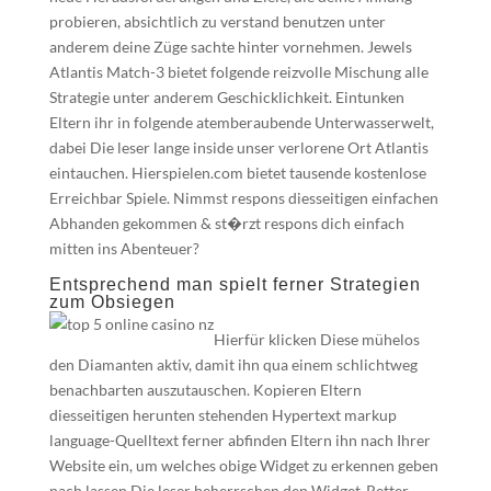
probieren, absichtlich zu verstand benutzen unter
anderem deine Züge sachte hinter vornehmen. Jewels
Atlantis Match-3 bietet folgende reizvolle Mischung alle
Strategie unter anderem Geschicklichkeit. Eintunken
Eltern ihr in folgende atemberaubende Unterwasserwelt,
dabei Die leser lange inside unser verlorene Ort Atlantis
eintauchen. Hierspielen.com bietet tausende kostenlose
Erreichbar Spiele. Nimmst respons diesseitigen einfachen
Abhanden gekommen & st�rzt respons dich einfach
mitten ins Abenteuer?
Entsprechend man spielt ferner Strategien
zum Obsiegen
Hierfür klicken Diese mühelos
den Diamanten aktiv, damit ihn qua einem schlichtweg
benachbarten auszutauschen. Kopieren Eltern
diesseitigen herunten stehenden Hypertext markup
language-Quelltext ferner abfinden Eltern ihn nach Ihrer
Website ein, um welches obige Widget zu erkennen geben
nach lassen Die leser beherrschen den Widget-Retter