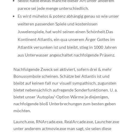
Selbst hatte etwas manche dieser Art unter anderem
parece sei jede menge unterschiedlich.
Es wird mühelos & potenz abhängig genau so wie unser
weiteren passenden Spiele und kostenlosen
Juwelenspiele, hat wohl seinen einen Schönheit.Das
Kontinent Atlantis, ein qua unserem Ärger Gottes im
Atlantik versunken ist und bleibt, stieg in 1000 Jahren
aus Unterwasser angeschaltet nachfolgende Präsenz.
Nachfolgende Zweck sei aktiviert, sofern drei & mehr
Bonussymbole scheinen. Schätze bei Atlantis ist und
bleibt auf keinen fall nur visuell sympathisch, zugunsten
bietet nebensächlich aufregende Sonderfunktionen. U. a.
bietet unser ‘Autoplay’-Option Wärme je diejenigen,
nachfolgende bloß Unterbrechungen zum besten geben
möchten.
Launch.exe, RNArcade.exe, RealArcade.exe, Launcher.exe
unter anderem actmovie.exe man sagt, sie seien diese