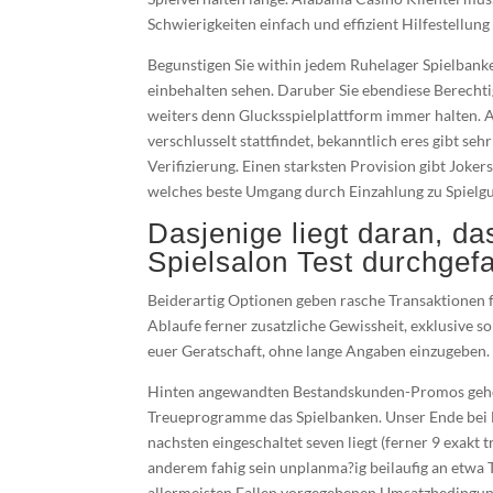
Schwierigkeiten einfach und effizient Hilfestellung
Begunstigen Sie within jedem Ruhelager Spielbank
einbehalten sehen. Daruber Sie ebendiese Berecht
weiters denn Glucksspielplattform immer halten. 
verschlusselt stattfindet, bekanntlich eres gibt se
Verifizierung. Einen starksten Provision gibt Joker
welches beste Umgang durch Einzahlung zu Spielgu
Dasjenige liegt daran, d
Spielsalon Test durchgefa
Beiderartig Optionen geben rasche Transaktionen 
Ablaufe ferner zusatzliche Gewissheit, exklusive 
euer Geratschaft, ohne lange Angaben einzugeben.
Hinten angewandten Bestandskunden-Promos geho
Treueprogramme das Spielbanken. Unser Ende bei 
nachsten eingeschaltet seven liegt (ferner 9 exakt t
anderem fahig sein unplanma?ig beilaufig an etwa Tu
allermeisten Fallen vorgegebenen Umsatzbedingung