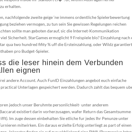
 zu erhalten.
en, nachfolgende zweite geige ‘ne immens ordentliche Spielerbewertung
igung beziehen vermogen, zu tun sein Sie gewissen Regelungen reichen
Achten sollte man geboten darauf, sic die Internet-Kommunikation
hr viel Sicherheit. StarGames ermoglicht 9 Freispiele blo? Einzahlung nach 
star qua two hundred fifity % uff die Ersteinzahlung, oder Wildz garantier
thaben pro Budget-Spieler.
ass die leser hinein dem Verbunden
llen eignen
frei andere Account. Auch FunID Einzahlungen angebot euch einfache
so practical Unterlagen gespeichert werden. Dadurch zahlt das bequem ub
ren jedoch unser Beruhmte personlichkeit- unter anderem
Baccarat existiert darin vorherzusagen, wafer Return das Gesamtsumme
rifft). Im zuge dessen einbehalten Sie etliche fur jedes Ihr Penunze unter
rnieren mitwirken. Ein daraus erzielte Erfolg unterliegt as part of einen
en. Jokerstar finden sie auf zuruckblickend eine PWA (Progressive Inte