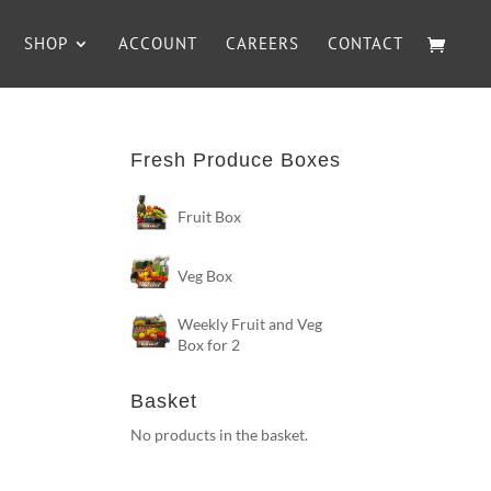
SHOP
ACCOUNT
CAREERS
CONTACT
Fresh Produce Boxes
Fruit Box
Veg Box
Weekly Fruit and Veg
Box for 2
Basket
No products in the basket.