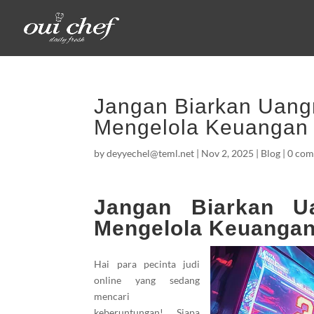
Jangan Biarkan Uangm
Mengelola Keuangan 
by
deyyechel@teml.net
|
Nov 2, 2025
|
Blog
|
0 co
Jangan Biarkan Ua
Mengelola Keuangan 
Hai para pecinta judi
online yang sedang
mencari
keberuntungan! Siapa