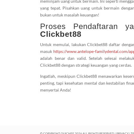
meminjam uang untuk bermain. Ini seperti menggal
yang tepat. Pisahkan uang untuk bermain dengan 
bukan untuk masalah keuangan!
Proses Pendaftaran y
Clickbet88
Untuk memulai, lakukan Clickbet88 daftar dengan 
masuk
https://www.antelope-familydental.com/ap
adalah benar dan valid. Setelah selesai melak
Clickbet88 dengan strategi keuangan yang cerdas.
Ingatlah, meskipun Clickbet88 menawarkan keser
penting, tapi kesehatan mental dan kestabilan fin
menyertai Anda!
© COPYRIGHT OUICHEF
2026
ALL RIGHTS RESERVED |
PRIVACY
|
T