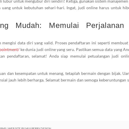
i lubur untuk mengubur diri sendiri! Ketiga, gunakan sistem manajemen
uang untuk kebutuhan sehari-hari. Ingat, judi online harus untuk hib
ang Mudah: Memulai Perjalanan 
mengisi data diri yang valid. Proses pendaftaran ini seperti membuat 
pointment/
ke dunia judi online yang seru. Pastikan semua data yang And
ukan pendaftaran, selamat! Anda siap memulai petualangan judi onli
uan dan kesempatan untuk menang, tetaplah bermain dengan bijak. Uan
ansial jauh lebih berharga. Selamat bermain dan semoga keberuntungan s
ERMS
| WEB SITE BY
MULBERRY DESIGN