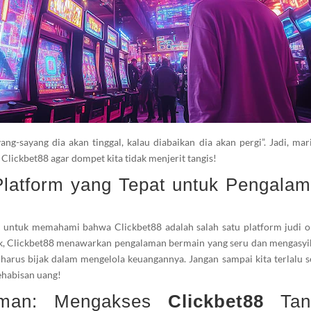
yang-sayang dia akan tinggal, kalau diabaikan dia akan pergi”. Jadi, mari
Clickbet88 agar dompet kita tidak menjerit tangis!
Platform yang Tepat untuk Pengala
g untuk memahami bahwa Clickbet88 adalah salah satu platform judi o
k, Clickbet88 menawarkan pengalaman bermain yang seru dan mengasyi
harus bijak dalam mengelola keuangannya. Jangan sampai kita terlalu s
habisan uang!
Aman: Mengakses
Clickbet88
Tan