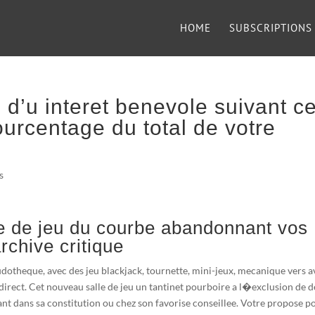
HOME
SUBSCRIPTIONS
d’ d’u interet benevole suivant c
urcentage du total de votre
s
e de jeu du courbe abandonnant vos
rchive critique
ludotheque, avec des jeu blackjack, tournette, mini-jeux, mecanique vers 
direct. Cet nouveau salle de jeu un tantinet pourboire a l�exclusion de 
ant dans sa constitution ou chez son favorise conseillee. Votre propose p