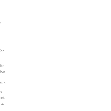
e
s
’on
ite
vice
eur.
ns
ent.
ts.