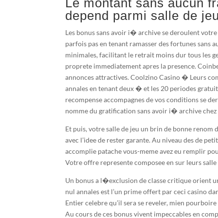
Le montant sans aucun fra
depend parmi salle de jeu 
Les bonus sans avoir i� archive se deroulent votre
parfois pas en tenant ramasser des fortunes sans au
minimales, facilitant le retrait moins dur tous les 
proprete immediatement apres la presence. Coinbet
annonces attractives. Coolzino Casino � Leurs comp
annales en tenant deux � et les 20 periodes gratuit
recompense accompagnes de vos conditions se derou
nomme du gratification sans avoir i� archive chez 
Et puis, votre salle de jeu un brin de bonne renom 
avec l’idee de rester garante. Au niveau des de peti
accomplie patache vous-meme avez eu remplir pour a
Votre offre represente composee en sur leurs salle de
Un bonus a l�exclusion de classe critique orient u
nul annales est l’un prime offert par ceci casino da
Entier celebre qu’il sera se reveler, mien pourboir
Au cours de ces bonus vivent impeccables en compag