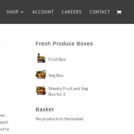
SHOP
ACCOUNT
CAREERS
CONTACT
e
Fresh Produce Boxes
Fruit Box
Veg Box
Weekly Fruit and Veg
Box for 2
Basket
avec
No products in the basket.
depot
ourra